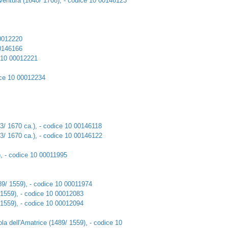
i Ventura (1640/ 1708), - codice 10 00146123
00012220
00146166
e 10 00012221
dice 10 00012234
93/ 1670 ca.), - codice 10 00146118
93/ 1670 ca.), - codice 10 00146122
), - codice 10 00011995
489/ 1559), - codice 10 00011974
/ 1559), - codice 10 00012083
/ 1559), - codice 10 00012094
Cola dell'Amatrice (1489/ 1559), - codice 10