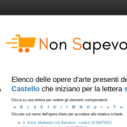
Elenco delle opere d'arte presenti 
Castello
che iniziano per la lettera
Clicca su una lettera per vedere gli elementi corrispondenti
a
B
c
d
E
f
G
i
l
M
N
O
p
r
s
T
u
Cliccare sul nome dell'opera d'arte per accedere alla relativa scheda
S. Anna, Madonna con Bambino - codice 10 00075821