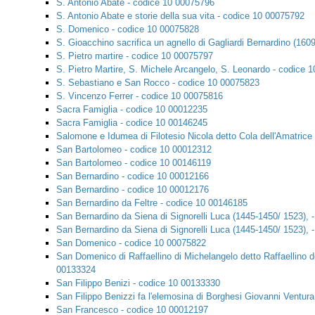
S. Antonio Abate - codice 10 00075796
S. Antonio Abate e storie della sua vita - codice 10 00075792
S. Domenico - codice 10 00075828
S. Gioacchino sacrifica un agnello di Gagliardi Bernardino (160
S. Pietro martire - codice 10 00075797
S. Pietro Martire, S. Michele Arcangelo, S. Leonardo - codice 
S. Sebastiano e San Rocco - codice 10 00075823
S. Vincenzo Ferrer - codice 10 00075816
Sacra Famiglia - codice 10 00012235
Sacra Famiglia - codice 10 00146245
Salomone e Idumea di Filotesio Nicola detto Cola dell'Amatrice
San Bartolomeo - codice 10 00012312
San Bartolomeo - codice 10 00146119
San Bernardino - codice 10 00012166
San Bernardino - codice 10 00012176
San Bernardino da Feltre - codice 10 00146185
San Bernardino da Siena di Signorelli Luca (1445-1450/ 1523),
San Bernardino da Siena di Signorelli Luca (1445-1450/ 1523),
San Domenico - codice 10 00075822
San Domenico di Raffaellino di Michelangelo detto Raffaellino de
00133324
San Filippo Benizi - codice 10 00133330
San Filippo Benizzi fa l'elemosina di Borghesi Giovanni Ventur
San Francesco - codice 10 00012197