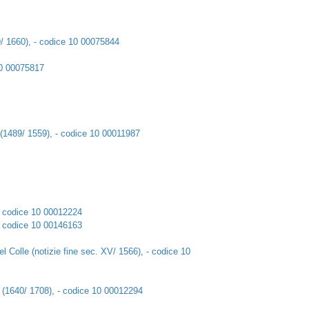
9/ 1660), - codice 10 00075844
10 00075817
 (1489/ 1559), - codice 10 00011987
 - codice 10 00012224
 - codice 10 00146163
l Colle (notizie fine sec. XV/ 1566), - codice 10
a (1640/ 1708), - codice 10 00012294