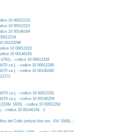
codice 10 00012210
codice 10 00012222
codice 10 00146164
0 00012219
 10 00133298
 codice 10 00012223
 codice 10 00146165
1-1791), - codice 10 00012319
1670 ca.), - codice 10 00012290
1670 ca.), - codice 10 00146260
012172
 1670 ca.), - codice 10 00012291
 1670 ca.), - codice 10 00146259
o (1536/ 1603), - codice 10 00012262
), - codice 10 00146145 - 2
ino del Colle (notizie fine sec. XV/ 1566), -