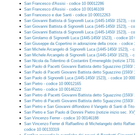
San Francesco d'Assisi - codice 10 00012286
San Francesco d'Assisi - codice 10 00146109
San Francesco e due Santi - codice 10 00012263
San Giovanni Battista di Signorelli Luca (1445-1450/ 1523), - 
San Giovanni Battista di Signorelli Luca (1445-1450/ 1523), - 
San Giovanni Battista di Signorelli Luca (1445-1450/ 1523), - 
San Girolamo di Signorelli Luca (1445-1450/ 1523), - codice 1
San Giuseppe da Copertino in adorazione della croce. - codice
San Michele Arcangelo di Signorelli Luca (1445-1450/ 1523), -
San Michele Arcangelo di Signorelli Luca (1445-1450/ 1523), -
San Nicola da Tolentino di Costantini Ermenegildo (notizie 173
San Paolo di Pacetti Giovanni Battista detto Sguazzino (1593/ 
San Paolo di Pacetti Giovanni Battista detto Sguazzino (1593/ 
San Paolo di Signorelli Luca (1445-1450/ 1523), - codice 10 00
San Pietro - codice 10 00012165
San Pietro - codice 10 00146222
San Pietro di Pacetti Giovanni Battista detto Sguazzino (1593/
San Pietro di Pacetti Giovanni Battista detto Sguazzino (1593/
San Pietro e San Giovanni diffondono il Vangelo di Santi di Tit
San Pietro e San Paolo di Donnini Pietro (notizie inizio sec. XV
San Vincenzo Ferrer - codice 10 00146188
San Vincenzo Ferrer di Raffaellino di Michelangelo detto Raffaell
codice 10 00133319