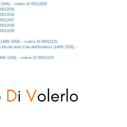
 1556), - codice 10 00012005
 00012035
 00012036
 00012037
 00012038
 00012039
e (1489/ 1559), - codice 10 00012125
o Nicola detto Cola dell'Amatrice (1489/ 1559), -
1489/ 1559), - codice 10 00012133