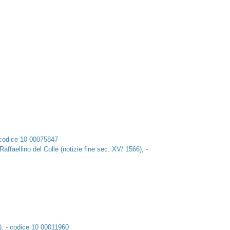
- codice 10 00075847
affaellino del Colle (notizie fine sec. XV/ 1566), -
), - codice 10 00011960