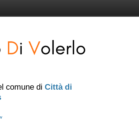
del comune di
Città di
s
v