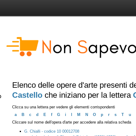
Elenco delle opere d'arte presenti 
Castello
che iniziano per la lettera
Clicca su una lettera per vedere gli elementi corrispondenti
a
B
c
d
E
f
G
i
l
M
N
O
p
r
s
T
u
Cliccare sul nome dell'opera d'arte per accedere alla relativa scheda
G. Chialli - codice 10 00012708