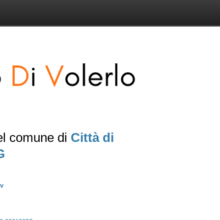
del comune di
Città di
G
v