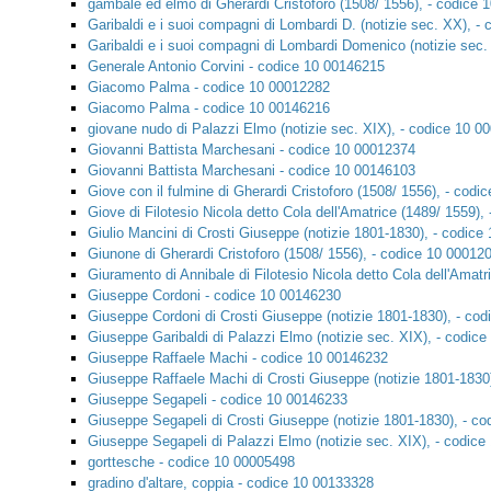
gambale ed elmo di Gherardi Cristoforo (1508/ 1556), - codice
Garibaldi e i suoi compagni di Lombardi D. (notizie sec. XX), -
Garibaldi e i suoi compagni di Lombardi Domenico (notizie sec
Generale Antonio Corvini - codice 10 00146215
Giacomo Palma - codice 10 00012282
Giacomo Palma - codice 10 00146216
giovane nudo di Palazzi Elmo (notizie sec. XIX), - codice 10 0
Giovanni Battista Marchesani - codice 10 00012374
Giovanni Battista Marchesani - codice 10 00146103
Giove con il fulmine di Gherardi Cristoforo (1508/ 1556), - cod
Giove di Filotesio Nicola detto Cola dell'Amatrice (1489/ 1559)
Giulio Mancini di Crosti Giuseppe (notizie 1801-1830), - codic
Giunone di Gherardi Cristoforo (1508/ 1556), - codice 10 00012
Giuramento di Annibale di Filotesio Nicola detto Cola dell'Amat
Giuseppe Cordoni - codice 10 00146230
Giuseppe Cordoni di Crosti Giuseppe (notizie 1801-1830), - co
Giuseppe Garibaldi di Palazzi Elmo (notizie sec. XIX), - codic
Giuseppe Raffaele Machi - codice 10 00146232
Giuseppe Raffaele Machi di Crosti Giuseppe (notizie 1801-1830
Giuseppe Segapeli - codice 10 00146233
Giuseppe Segapeli di Crosti Giuseppe (notizie 1801-1830), - c
Giuseppe Segapeli di Palazzi Elmo (notizie sec. XIX), - codic
gorttesche - codice 10 00005498
gradino d'altare, coppia - codice 10 00133328