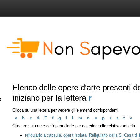
Elenco delle opere d'arte presenti 
iniziano per la lettera
r
Clicca su una lettera per vedere gli elementi corrispondenti
a
b
c
d
E
f
g
i
l
m
n
o
p
r
s
t
v
Cliccare sul nome dell'opera d'arte per accedere alla relativa scheda
reliquiario a capsula, opera isolata, Reliquiario della S. Casa d