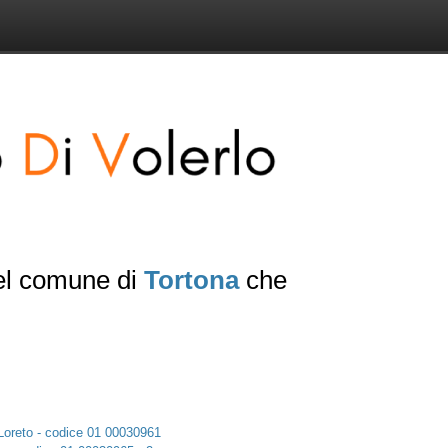
del comune di
Tortona
che
i Loreto - codice 01 00030961