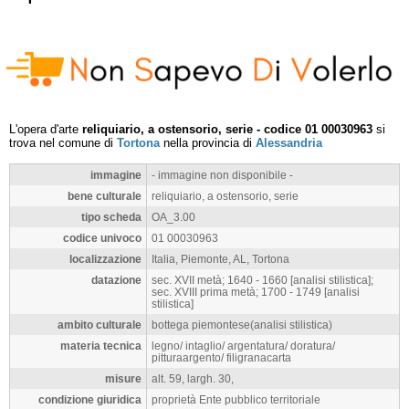
L'opera d'arte
reliquiario, a ostensorio, serie - codice 01 00030963
si
trova nel comune di
Tortona
nella provincia di
Alessandria
immagine
- immagine non disponibile -
bene culturale
reliquiario, a ostensorio, serie
tipo scheda
OA_3.00
codice univoco
01 00030963
localizzazione
Italia, Piemonte, AL, Tortona
datazione
sec. XVII metà; 1640 - 1660 [analisi stilistica];
sec. XVIII prima metà; 1700 - 1749 [analisi
stilistica]
ambito culturale
bottega piemontese(analisi stilistica)
materia tecnica
legno/ intaglio/ argentatura/ doratura/
pitturaargento/ filigranacarta
misure
alt. 59, largh. 30,
condizione giuridica
proprietà Ente pubblico territoriale