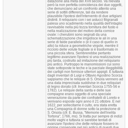
datazione alla metà del XVII secolo. Va rilevata
però la non perfetta coincidenza dei due oggetti,
che denunciano ad un confronto attento una
serie di sottili differenze, tali da rendere
plausibile l'ipotesi dell'intervento di due artigiani
distinti. Il reliquiario con i sei astucci filigranati
palesa uno scadimento nella qualità dell'intaglio
ravvisabile nella più tozza tornitura del fusto e
nella realizzazione del motivo della cornice
ovale: i cherubini sono segnati da una
schematizzazione che irrigidisce le ali in una
serie di falde parallele o (è il caso di quello in
alto) la riduce a geometriche virgole, mentre il
ricciolo delle volute fogliate si è trasformato in
una piccola sfera. Sembrerebbe pertanto
legittimo avanzare l'ipotesi si una realizzazione
più tarda, costruito ad imitazione del reliquiario
più antico. Purtroppo le manomissioni cui sono
state sottoposte le teche e la parziale illeggibilità
dei cartigli non fornisce ulteriori appigli. E tuttavia
dagli inventari di Luigi e Ottavio Agostino Scorza
sappiamo che le reliquie di S. Orsola vennero ad
una data imprecisata suddivise in due reliquiari
di legno dorato (cfr. Inventari Scorza 1755-56 e
1782). Le reliquie della santa e delle sue
compagne erano oggetto di una speciale
venerazione da parte dei confratelli di Loreto e
venivano esposte ogni anno il 21 ottobre. E nel
1622, per sollecitarne il culto, era stata eretta
una Compagnia di donne sotto la protezione di
S. Orsola (cfr. E. Bussa, "Memorie dell'inelita
Tortona", 1766, ms). Si tratta pur sempre di indizi
molto vaghi e tuttavia si sarebbe tentati di
avanzare l'ipotesi che dette reliquie fossero in
origine conservate nel più antico di questi due