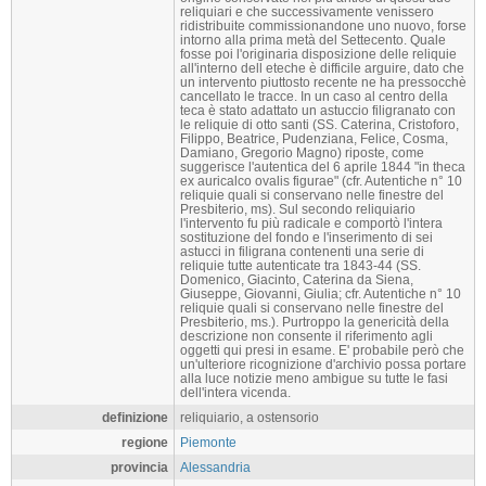
reliquiari e che successivamente venissero
ridistribuite commissionandone uno nuovo, forse
intorno alla prima metà del Settecento. Quale
fosse poi l'originaria disposizione delle reliquie
all'interno dell eteche è difficile arguire, dato che
un intervento piuttosto recente ne ha pressocchè
cancellato le tracce. In un caso al centro della
teca è stato adattato un astuccio filigranato con
le reliquie di otto santi (SS. Caterina, Cristoforo,
Filippo, Beatrice, Pudenziana, Felice, Cosma,
Damiano, Gregorio Magno) riposte, come
suggerisce l'autentica del 6 aprile 1844 "in theca
ex auricalco ovalis figurae" (cfr. Autentiche n° 10
reliquie quali si conservano nelle finestre del
Presbiterio, ms). Sul secondo reliquiario
l'intervento fu più radicale e comportò l'intera
sostituzione del fondo e l'inserimento di sei
astucci in filigrana contenenti una serie di
reliquie tutte autenticate tra 1843-44 (SS.
Domenico, Giacinto, Caterina da Siena,
Giuseppe, Giovanni, Giulia; cfr. Autentiche n° 10
reliquie quali si conservano nelle finestre del
Presbiterio, ms.). Purtroppo la genericità della
descrizione non consente il riferimento agli
oggetti qui presi in esame. E' probabile però che
un'ulteriore ricognizione d'archivio possa portare
alla luce notizie meno ambigue su tutte le fasi
dell'intera vicenda.
definizione
reliquiario, a ostensorio
regione
Piemonte
provincia
Alessandria