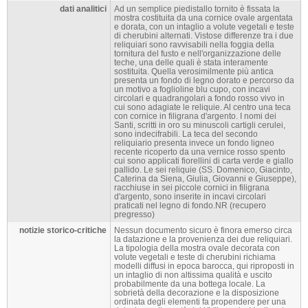
dati analitici
Ad un semplice piedistallo tornito è fissata la
mostra costituita da una cornice ovale argentata
e dorata, con un intaglio a volute vegetali e teste
di cherubini alternati. Vistose differenze tra i due
reliquiari sono ravvisabili nella foggia della
tornitura del fusto e nell'organizzazione delle
teche, una delle quali è stata interamente
sostituita. Quella verosimilmente più antica
presenta un fondo di legno dorato e percorso da
un motivo a foglioline blu cupo, con incavi
circolari e quadrangolari a fondo rosso vivo in
cui sono adagiate le reliquie. Al centro una teca
con cornice in filigrana d'argento. I nomi dei
Santi, scritti in oro su minuscoli cartigli cerulei,
sono indecifrabili. La teca del secondo
reliquiario presenta invece un fondo ligneo
recente ricoperto da una vernice rosso spento
cui sono applicati fiorellini di carta verde e giallo
pallido. Le sei reliquie (SS. Domenico, Giacinto,
Caterina da Siena, Giulia, Giovanni e Giuseppe),
racchiuse in sei piccole cornici in filigrana
d'argento, sono inserite in incavi circolari
praticati nel legno di fondo.NR (recupero
pregresso)
notizie storico-critiche
Nessun documento sicuro è finora emerso circa
la datazione e la provenienza dei due reliquiari.
La tipologia della mostra ovale decorata con
volute vegetali e teste di cherubini richiama
modelli diffusi in epoca barocca, qui riproposti in
un intaglio di non altissima qualità e uscito
probabilmente da una bottega locale. La
sobrietà della decorazione e la disposizione
ordinata degli elementi fa propendere per una