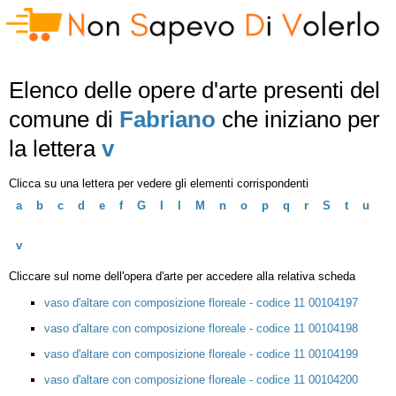
Elenco delle opere d'arte presenti del
comune di
Fabriano
che iniziano per
la lettera
v
Clicca su una lettera per vedere gli elementi corrispondenti
a
b
c
d
e
f
G
I
l
M
n
o
p
q
r
S
t
u
v
Cliccare sul nome dell'opera d'arte per accedere alla relativa scheda
vaso d'altare con composizione floreale - codice 11 00104197
vaso d'altare con composizione floreale - codice 11 00104198
vaso d'altare con composizione floreale - codice 11 00104199
vaso d'altare con composizione floreale - codice 11 00104200