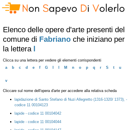
Elenco delle opere d'arte presenti del
comune di
Fabriano
che iniziano per
la lettera
l
Clicca su una lettera per vedere gli elementi corrispondenti
a
b
c
d
e
f
G
I
l
M
n
o
p
q
r
S
t
u
v
Cliccare sul nome dell'opera d'arte per accedere alla relativa scheda
lapidazione di Santo Stefano di Nuzi Allegretto (1316-1320/ 1373), -
codice 11 00104123
lapide - codice 11 00104042
lapide - codice 11 00104044