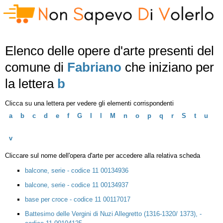
Elenco delle opere d'arte presenti del
comune di
Fabriano
che iniziano per
la lettera
b
Clicca su una lettera per vedere gli elementi corrispondenti
a
b
c
d
e
f
G
I
l
M
n
o
p
q
r
S
t
u
v
Cliccare sul nome dell'opera d'arte per accedere alla relativa scheda
balcone, serie - codice 11 00134936
balcone, serie - codice 11 00134937
base per croce - codice 11 00117017
Battesimo delle Vergini di Nuzi Allegretto (1316-1320/ 1373), -