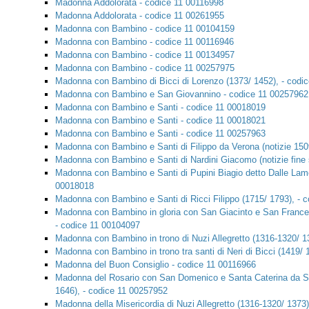
Madonna Addolorata - codice 11 00116998
Madonna Addolorata - codice 11 00261955
Madonna con Bambino - codice 11 00104159
Madonna con Bambino - codice 11 00116946
Madonna con Bambino - codice 11 00134957
Madonna con Bambino - codice 11 00257975
Madonna con Bambino di Bicci di Lorenzo (1373/ 1452), - codi
Madonna con Bambino e San Giovannino - codice 11 00257962
Madonna con Bambino e Santi - codice 11 00018019
Madonna con Bambino e Santi - codice 11 00018021
Madonna con Bambino e Santi - codice 11 00257963
Madonna con Bambino e Santi di Filippo da Verona (notizie 150
Madonna con Bambino e Santi di Nardini Giacomo (notizie fine 
Madonna con Bambino e Santi di Pupini Biagio detto Dalle Lame 
00018018
Madonna con Bambino e Santi di Ricci Filippo (1715/ 1793), - 
Madonna con Bambino in gloria con San Giacinto e San Frances
- codice 11 00104097
Madonna con Bambino in trono di Nuzi Allegretto (1316-1320/ 1
Madonna con Bambino in trono tra santi di Neri di Bicci (1419/
Madonna del Buon Consiglio - codice 11 00116966
Madonna del Rosario con San Domenico e Santa Caterina da Sie
1646), - codice 11 00257952
Madonna della Misericordia di Nuzi Allegretto (1316-1320/ 1373