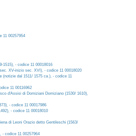
ce 11 00257954
9-1515), - codice 11 00018016
sec. XV-inizio sec. XVI), - codice 11 00018020
(notizie dal 1511/ 1575 ca.), - codice 11
codice 11 00116962
co d'Assisi di Domiziani Domiziano (1530/ 1610),
373), - codice 11 00017986
 1492), - codice 11 00018010
na di Leoni Orazio detto Gentileschi (1563/
), - codice 11 00257964