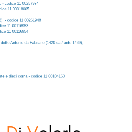
), - codice 11 00257974
odice 11 00018005
3), - codice 11 00261948
odice 11 00116953
odice 11 00116954
 detto Antonio da Fabriano (1420 ca./ ante 1489), -
este e dieci corna - codice 11 00104160