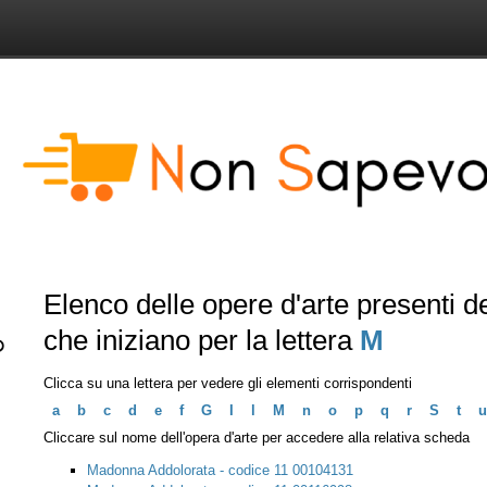
Elenco delle opere d'arte presenti 
che iniziano per la lettera
M
Clicca su una lettera per vedere gli elementi corrispondenti
a
b
c
d
e
f
G
I
l
M
n
o
p
q
r
S
t
u
Cliccare sul nome dell'opera d'arte per accedere alla relativa scheda
Madonna Addolorata - codice 11 00104131