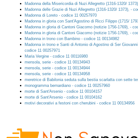
Madonna della Misericordia di Nuzi Allegretto (1316-1320/ 1373
Madonna delle Grazie di Nuzi Allegretto (1316-1320/ 1373), - c
Madonna di Loreto - codice 11 00257970
Madonna in gloria con Sant'Agostino di Ricci Filippo (1715/ 179
Madonna in gloria di Cantoni Giacomo (notizie 1756-1769), - c
Madonna in gloria di Cantoni Giacomo (notizie 1756-1769), - c
Madonna in trono con Bambino - codice 11 00134982
Madonna in trono e Santi di Antonio di Agostino di Ser Giovanni
codice 11 00257971
Maria Vergine - codice 11 00116980
mensola, serie - codice 11 00134943
mensola, serie - codice 11 00134944
mensola, serie - codice 11 00134958
meretrice di Babilonia seduta sulla bestia scarlatta con sette t
monogramma bernardiano - codice 11 00257960
morte di Sant'Arsenio - codice 11 00104157
morte di Sant'Arsenio - codice 11 00104162
motivi decorativi a festoni con cherubini - codice 11 00134956