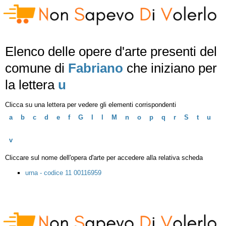
Elenco delle opere d'arte presenti del
comune di
Fabriano
che iniziano per
la lettera
u
Clicca su una lettera per vedere gli elementi corrispondenti
a
b
c
d
e
f
G
I
l
M
n
o
p
q
r
S
t
u
v
Cliccare sul nome dell'opera d'arte per accedere alla relativa scheda
urna - codice 11 00116959