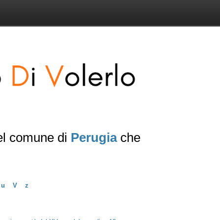
del comune di
Perugia
che
u
V
z