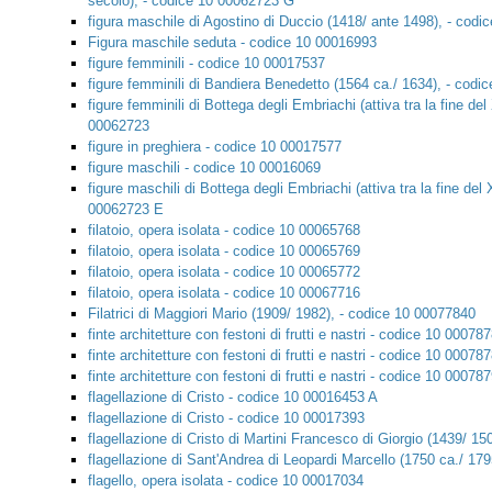
secolo), - codice 10 00062723 G
figura maschile di Agostino di Duccio (1418/ ante 1498), - cod
Figura maschile seduta - codice 10 00016993
figure femminili - codice 10 00017537
figure femminili di Bandiera Benedetto (1564 ca./ 1634), - cod
figure femminili di Bottega degli Embriachi (attiva tra la fine d
00062723
figure in preghiera - codice 10 00017577
figure maschili - codice 10 00016069
figure maschili di Bottega degli Embriachi (attiva tra la fine de
00062723 E
filatoio, opera isolata - codice 10 00065768
filatoio, opera isolata - codice 10 00065769
filatoio, opera isolata - codice 10 00065772
filatoio, opera isolata - codice 10 00067716
Filatrici di Maggiori Mario (1909/ 1982), - codice 10 00077840
finte architetture con festoni di frutti e nastri - codice 10 00078
finte architetture con festoni di frutti e nastri - codice 10 00078
finte architetture con festoni di frutti e nastri - codice 10 00078
flagellazione di Cristo - codice 10 00016453 A
flagellazione di Cristo - codice 10 00017393
flagellazione di Cristo di Martini Francesco di Giorgio (1439/ 1
flagellazione di Sant'Andrea di Leopardi Marcello (1750 ca./ 17
flagello, opera isolata - codice 10 00017034