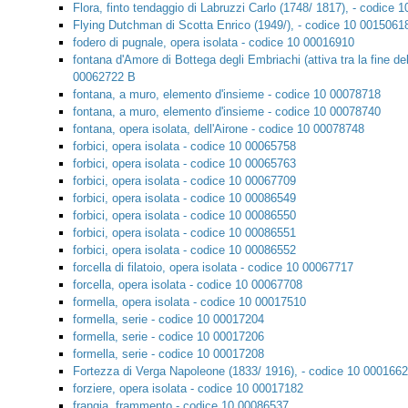
Flora, finto tendaggio di Labruzzi Carlo (1748/ 1817), - codice 
Flying Dutchman di Scotta Enrico (1949/), - codice 10 0015061
fodero di pugnale, opera isolata - codice 10 00016910
fontana d'Amore di Bottega degli Embriachi (attiva tra la fine d
00062722 B
fontana, a muro, elemento d'insieme - codice 10 00078718
fontana, a muro, elemento d'insieme - codice 10 00078740
fontana, opera isolata, dell'Airone - codice 10 00078748
forbici, opera isolata - codice 10 00065758
forbici, opera isolata - codice 10 00065763
forbici, opera isolata - codice 10 00067709
forbici, opera isolata - codice 10 00086549
forbici, opera isolata - codice 10 00086550
forbici, opera isolata - codice 10 00086551
forbici, opera isolata - codice 10 00086552
forcella di filatoio, opera isolata - codice 10 00067717
forcella, opera isolata - codice 10 00067708
formella, opera isolata - codice 10 00017510
formella, serie - codice 10 00017204
formella, serie - codice 10 00017206
formella, serie - codice 10 00017208
Fortezza di Verga Napoleone (1833/ 1916), - codice 10 000166
forziere, opera isolata - codice 10 00017182
frangia, frammento - codice 10 00086537