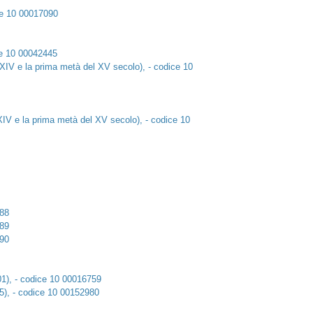
ice 10 00017090
ice 10 00042445
el XIV e la prima metà del XV secolo), - codice 10
l XIV e la prima metà del XV secolo), - codice 10
788
789
790
501), - codice 10 00016759
95), - codice 10 00152980