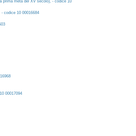
e la prima metà del XV secolo), - codice 10
, - codice 10 00016684
603
0016968
e 10 00017094