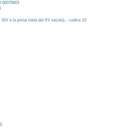
10 00078803
8
el XIV e la prima metà del XV secolo), - codice 10
25