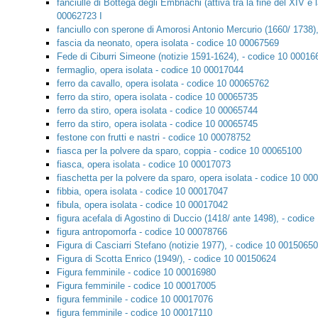
fanciulle di Bottega degli Embriachi (attiva tra la fine del XIV 
00062723 I
fanciullo con sperone di Amorosi Antonio Mercurio (1660/ 1738)
fascia da neonato, opera isolata - codice 10 00067569
Fede di Ciburri Simeone (notizie 1591-1624), - codice 10 00016
fermaglio, opera isolata - codice 10 00017044
ferro da cavallo, opera isolata - codice 10 00065762
ferro da stiro, opera isolata - codice 10 00065735
ferro da stiro, opera isolata - codice 10 00065744
ferro da stiro, opera isolata - codice 10 00065745
festone con frutti e nastri - codice 10 00078752
fiasca per la polvere da sparo, coppia - codice 10 00065100
fiasca, opera isolata - codice 10 00017073
fiaschetta per la polvere da sparo, opera isolata - codice 10 0
fibbia, opera isolata - codice 10 00017047
fibula, opera isolata - codice 10 00017042
figura acefala di Agostino di Duccio (1418/ ante 1498), - codic
figura antropomorfa - codice 10 00078766
Figura di Casciarri Stefano (notizie 1977), - codice 10 00150650
Figura di Scotta Enrico (1949/), - codice 10 00150624
Figura femminile - codice 10 00016980
Figura femminile - codice 10 00017005
figura femminile - codice 10 00017076
figura femminile - codice 10 00017110