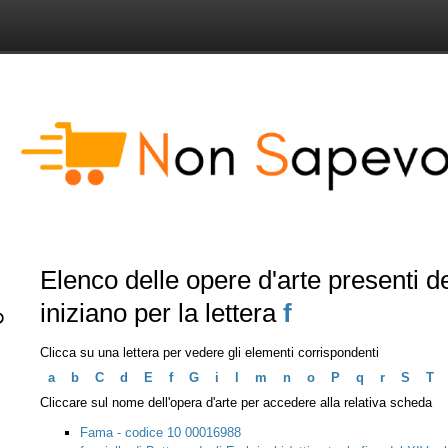
Elenco delle opere d'arte presenti 
iniziano per la lettera
f
Clicca su una lettera per vedere gli elementi corrispondenti
a
b
C
d
E
f
G
i
l
m
n
o
P
q
r
S
T
Cliccare sul nome dell'opera d'arte per accedere alla relativa scheda
Fama - codice 10 00016988