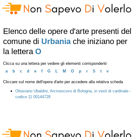
Elenco delle opere d'arte presenti del
comune di
Urbania
che iniziano per
la lettera
O
Clicca su una lettera per vedere gli elementi corrispondenti
a
b
c
d
e
f
G
L
M
O
p
r
S
t
v
Cliccare sul nome dell'opera d'arte per accedere alla relativa scheda
Ottaviano Ubaldini, Arcivescovo di Bologna, in vesti di cardinale -
codice 11 00144728