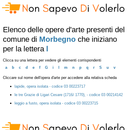
Elenco delle opere d'arte presenti del
comune di
Morbegno
che iniziano
per la lettera
l
Clicca su una lettera per vedere gli elementi corrispondenti
a
b
c
d
e
f
G
i
l
m
n
p
q
r
S
u
v
Cliccare sul nome dell'opera d'arte per accedere alla relativa scheda
lapide, opera isolata - codice 03 00223717
le tre Grazie di Ligari Cesare (1716/ 1770), - codice 03 00214142
leggio a fusto, opera isolata - codice 03 00223715