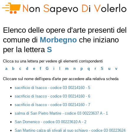
Elenco delle opere d'arte presenti del
comune di
Morbegno
che iniziano
per la lettera
S
Clicca su una lettera per vedere gli elementi corrispondenti
a
b
c
d
e
f
G
i
l
m
n
p
q
r
S
u
v
Cliccare sul nome dell'opera d'arte per accedere alla relativa scheda
sacrificio di Isacco - codice 03 00214160 - 5
sacrificio di Isacco - codice 03 00214160 - 6
sacrificio di Isacco - codice 03 00214160 - 7
salma di San Pietro Martire - codice 03 00223637 A - 1
San Domenico - codice 03 00223610 A - 2
San Martino calza gli stivali al suo schiavo - codice 03 00223624