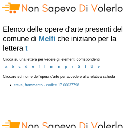
Elenco delle opere d'arte presenti del
comune di
Melfi
che iniziano per la
lettera
t
Clicca su una lettera per vedere gli elementi corrispondenti
a
b
c
d
e
f
l
m
n
p
r
S
t
U
v
Cliccare sul nome dell'opera d'arte per accedere alla relativa scheda
trave, frammento - codice 17 00037798