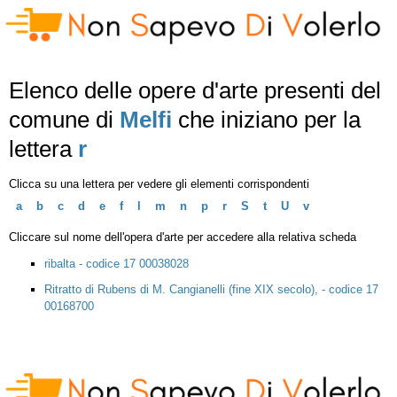
Elenco delle opere d'arte presenti del
comune di
Melfi
che iniziano per la
lettera
r
Clicca su una lettera per vedere gli elementi corrispondenti
a
b
c
d
e
f
l
m
n
p
r
S
t
U
v
Cliccare sul nome dell'opera d'arte per accedere alla relativa scheda
ribalta - codice 17 00038028
Ritratto di Rubens di M. Cangianelli (fine XIX secolo), - codice 17
00168700