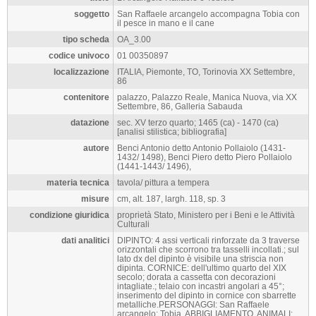
soggetto
San Raffaele arcangelo accompagna Tobia con
il pesce in mano e il cane
tipo scheda
OA_3.00
codice univoco
01 00350897
localizzazione
ITALIA, Piemonte, TO, Torinovia XX Settembre,
86
contenitore
palazzo, Palazzo Reale, Manica Nuova, via XX
Settembre, 86, Galleria Sabauda
datazione
sec. XV terzo quarto; 1465 (ca) - 1470 (ca)
[analisi stilistica; bibliografia]
autore
Benci Antonio detto Antonio Pollaiolo (1431-
1432/ 1498), Benci Piero detto Piero Pollaiolo
(1441-1443/ 1496),
materia tecnica
tavola/ pittura a tempera
misure
cm, alt. 187, largh. 118, sp. 3
condizione giuridica
proprietà Stato, Ministero per i Beni e le Attività
Culturali
dati analitici
DIPINTO: 4 assi verticali rinforzate da 3 traverse
orizzontali che scorrono tra tasselli incollati.; sul
lato dx del dipinto è visibile una striscia non
dipinta. CORNICE: dell'ultimo quarto del XIX
secolo; dorata a cassetta con decorazioni
intagliate.; telaio con incastri angolari a 45°;
inserimento del dipinto in cornice con sbarrette
metalliche.PERSONAGGI: San Raffaele
arcangelo; Tobia. ABBIGLIAMENTO. ANIMALI: