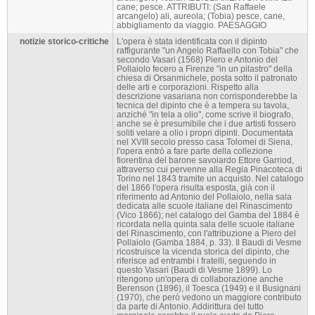
cane; pesce. ATTRIBUTI: (San Raffaele
arcangelo) ali, aureola; (Tobia) pesce, cane,
abbigliamento da viaggio. PAESAGGIO
notizie storico-critiche
L'opera è stata identificata con il dipinto
raffigurante "un Angelo Raffaello con Tobia" che
secondo Vasari (1568) Piero e Antonio del
Pollaiolo fecero a Firenze "in un pilastro" della
chiesa di Orsanmichele, posta sotto il patronato
delle arti e corporazioni. Rispetto alla
descrizione vasariana non corrisponderebbe la
tecnica del dipinto che è a tempera su tavola,
anziché "in tela a olio", come scrive il biografo,
anche se è presumibile che i due artisti fossero
soliti velare a olio i propri dipinti. Documentata
nel XVIII secolo presso casa Tolomei di Siena,
l'opera entrò a fare parte della collezione
fiorentina del barone savoiardo Ettore Garriod,
attraverso cui pervenne alla Regia Pinacoteca di
Torino nel 1843 tramite un acquisto. Nel catalogo
del 1866 l'opera risulta esposta, già con il
riferimento ad Antonio del Pollaiolo, nella sala
dedicata alle scuole italiane del Rinascimento
(Vico 1866); nel catalogo del Gamba del 1884 è
ricordata nella quinta sala delle scuole italiane
del Rinascimento, con l'attribuzione a Piero del
Pollaiolo (Gamba 1884, p. 33). Il Baudi di Vesme
ricostruisce la vicenda storica del dipinto, che
riferisce ad entrambi i fratelli, seguendo in
questo Vasari (Baudi di Vesme 1899). Lo
ritengono un'opera di collaborazione anche
Berenson (1896), il Toesca (1949) e il Busignani
(1970), che però vedono un maggiore contributo
da parte di Antonio. Addirittura del tutto