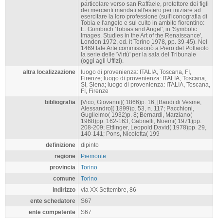
particolare verso san Raffaele, protettore dei figli
dei mercanti mandati all'estero per iniziare ad
esercitare la loro professione (sull'iconografia di
Tobia e l'angelo e sul culto in ambito fiorentino:
E. Gombrich 'Tobias and Angel', in 'Symbolic
Images. Studies in the Art of the Renaissance',
London 1972, ed. it Torino 1978, pp. 39-45). Nel
1469 tale Arte commissionò a Piero del Pollaiolo
la serie delle 'Virtù' per la sala del Tribunale
(oggi agli Uffizi).
altra localizzazione
luogo di provenienza: ITALIA, Toscana, FI,
Firenze; luogo di provenienza: ITALIA, Toscana,
SI, Siena; luogo di provenienza: ITALIA, Toscana,
FI, Firenze
bibliografia
[Vico, Giovanni]( 1866)p. 16; [Baudi di Vesme,
Alessandro]( 1899)p. 53, n. 117; Pacchioni,
Guglielmo( 1932)p. 8; Bernardi, Marziano(
1968)pp. 162-163; Gabrielli, Noemi( 1971)pp.
208-209; Ettlinger, Leopold David( 1978)pp. 29,
140-141; Pons, Nicoletta( 199
definizione
dipinto
regione
Piemonte
provincia
Torino
comune
Torino
indirizzo
via XX Settembre, 86
ente schedatore
S67
ente competente
S67