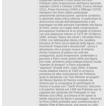
marginale sarebbe il ruolo avuto da Piero
Pollaiolo nella realizzazione dell'opera secondo
Sabatini (1944) e Ortolani (1948). Invece (Venturi
1911), Pope-Hennessy (1946) e Ettlinger (1978)
ritengono che Piero abbia partecipato
ampiamente all'esecuzione, opinione condivisa
in generale dalla critica odierna. In particolare la
descrizione minuta dell'abbigliamento e del
paesaggio ha fatto pensare soprattutto alla figura
di Piero, anche se il taglio della composizione
presuppone l'esistenza di un progetto di Antonio,
con una datazione intorno al 1470 (M. Di Macco,
1990, scheda "Opera del mese"). Nicoletta Pons
(1994, con bibliografia) ritiene che carattere
precipuo di Piero sia la staticità delle figure, i loro
movimenti "impacciati e disarticolati", senza il
dinamismo che è proprio invece di Antonio.
Anche l'assenza di pathos nei volti dei
protagonisti, quasi inespressivi, porterebbe a
pensare a Piero come autore delle due figure.
Del resto, all'interno della bottega Antonio risulta
"maestro di disegno" e Piero soprattutto
"dipintore" (Poletti 2001; Galli 2005). Il dipinto
risulta databile intorno al 1465 in un'epoca
prossima ad altre realizzazioni dei Pollaiolo,
quali lo stendardo con 'San Michele arcangelo'
del Museo Bardini di Firenze compiuto da
Antonio per la compagnia di sant'Angelo di
Arezzo e la pala con i 'Santi Vincenzo, Giacomo
e Eustachio' dipinta nel 1466 dai Pollaiolo per la
cappella del cardinale del Portogallo in San
Miniato (ora Uffizi): accomuna le tre opere la
stretta relazione fra figure e paesaggio. Secondo
la Pons (1994) potrebbe aver commissionato il
dipinto l'Arte di Mercanzia, che aveva un culto