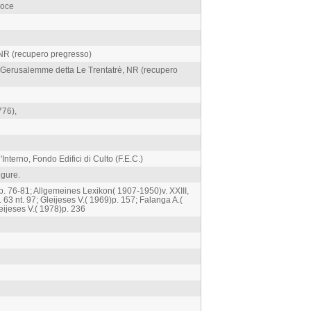
roce
iNR (recupero pregresso)
i Gerusalemme detta Le Trentatrè, NR (recupero
776),
'Interno, Fondo Edifici di Culto (F.E.C.)
igure.
p. 76-81; Allgemeines Lexikon( 1907-1950)v. XXIII,
 63 nt. 97; Gleijeses V.( 1969)p. 157; Falanga A.(
leijeses V.( 1978)p. 236