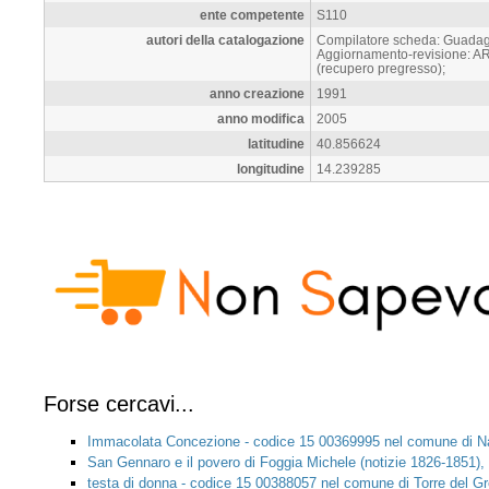
ente competente
S110
autori della catalogazione
Compilatore scheda: Guadagno
Aggiornamento-revisione: ART
(recupero pregresso);
anno creazione
1991
anno modifica
2005
latitudine
40.856624
longitudine
14.239285
Forse cercavi...
Immacolata Concezione - codice 15 00369995 nel comune di N
San Gennaro e il povero di Foggia Michele (notizie 1826-1851),
testa di donna - codice 15 00388057 nel comune di Torre del G