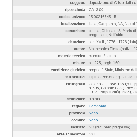
soggetto
deposizione di Cristo dalla c
tipo scheda
OA_3.00
codice univoco
15 00216545 - 5
localizzazione
Italia, Campania, NA, Napol
contenitore
chiesa, Chiesa di S. Maria d
pregresso), Nell'atrio
datazione
sec. XVIII ; 1776 - 1776 [data]
autore
Malinconico Pietro (notizie 1
materia tecnica
muratura/ pittura
misure
alt. 225, largh. 160,
condizione giuridica
proprietà Stato, Ministero dell
dati analitici
Dipinto.Personaggi: Cristo. F
bibliografia
Celano C.( 1856-1860)v.III, p
p. 595; Galante G. A.( 1985)p.
1973); Napoli città( 1986); G
definizione
dipinto
regione
Campania
provincia
Napoli
comune
Napoli
indirizzo
NR (recupero pregresso)
ente schedatore
S31