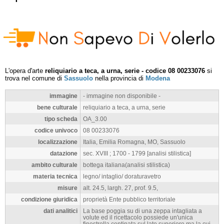
L'opera d'arte
reliquiario a teca, a urna, serie - codice 08 00233076
si
trova nel comune di
Sassuolo
nella provincia di
Modena
immagine
- immagine non disponibile -
bene culturale
reliquiario a teca, a urna, serie
tipo scheda
OA_3.00
codice univoco
08 00233076
localizzazione
Italia, Emilia Romagna, MO, Sassuolo
datazione
sec. XVIII ; 1700 - 1799 [analisi stilistica]
ambito culturale
bottega italiana(analisi stilistica)
materia tecnica
legno/ intaglio/ doraturavetro
misure
alt. 24.5, largh. 27, prof. 9.5,
condizione giuridica
proprietà Ente pubblico territoriale
dati analitici
La base poggia su di una zeppa intagliata a
volute ed il ricettacolo possiede un'unica
finestrella centinata sul lato superiore ma la cui