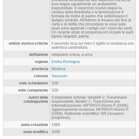
luce segue ugualmente un andamento
trapezoidale. Il coperchio ricurvo segue la
centina della finestrella e la terminazione è
formata da motivi di palme che sottolineano il
fastigio centrale. All'interno si trovano dei fiori di
carta e di stoffa che circondano le ossa sulle
quali sono applicati i cartigli con i nomi dei santi.
Un recente strato di porporina oro ricopre le parti
lignee.Vegetali: palme.
notizie storico-critiche
Il secondo reca sul retro il sigillo in ceralacca con
autentica cardinalizia.
definizione
reliquiario a teca, a urna
regione
Emilia Romagna
provincia
Modena
comune
Sassuolo
ente schedatore
S28
ente competente
S28
autori della
Compilatore scheda: Vandelli V.; Funzionario
catalogazione
responsabile: Bentini J.; Trascrizione per
informatizzazione: ARTPAST/ Alunni P. (2006);
Aggiornamento-revisione: ARTPAST/ Alunni P.
(2006), Referente scientifico: NR (recupero
pregresso);
anno creazione
1989
anno modifica
2006