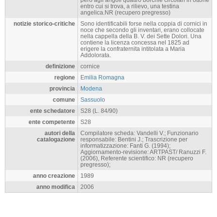
entro cui si trova, a rilievo, una testina
angelica.NR (recupero pregresso)
notizie storico-critiche
Sono identificabili forse nella coppia di cornici in
noce che secondo gli inventari, erano collocate
nella cappella della B. V. dei Sette Dolori. Una
contiene la licenza concessa nel 1825 ad
erigere la confraternita intitolata a Maria
Addolorata.
definizione
cornice
regione
Emilia Romagna
provincia
Modena
comune
Sassuolo
ente schedatore
S28 (L. 84/90)
ente competente
S28
autori della
Compilatore scheda: Vandelli V.; Funzionario
catalogazione
responsabile: Bentini J.; Trascrizione per
informatizzazione: Fanti G. (1994);
Aggiornamento-revisione: ARTPAST/ Ranuzzi F.
(2006), Referente scientifico: NR (recupero
pregresso);
anno creazione
1989
anno modifica
2006