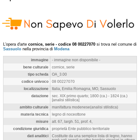
L'opera d'arte
cornice, serie - codice 08 00227070
si trova nel comune di
Sassuolo
nella provincia di
Modena
immagine
- immagine non disponibile -
bene culturale
cornice, serie
tipo scheda
OA_3.00
codice univoco
08 00227070
localizzazione
Italia, Emilia Romagna, MO, Sassuolo
datazione
sec. XIX primo quarto; 1800 (ca.) - 1824 (ca.)
[analisi stilistica]
ambito culturale
manifattura modenese(analisi stilistica)
materia tecnica
legno di noceottone
misure
alt. 67, largh. 51, prof. 4,
condizione giuridica
proprietà Ente pubblico territoriale
dati analitici
Costituite da una semplice lista di legno, hanno
però agli angoli quattro borchie circolari in ottone