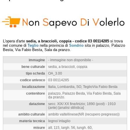
L'opera d'arte
sedia, a braccioli, coppia - codice 03 00114285
si trova
nel comune di
Teglio
nella provincia di
Sondrio
sita in palazzo, Palazzo
Besta, Via Fabio Besta, Sala da pranzo.
immagine
- immagine non disponibile -
bene culturale
sedia, a braccioli, coppia
tipo scheda
OA_3.00
codice univoco
03 00114285
localizzazione
Italia, Lombardia, SO, TeglioVia Fabio Besta
contenitore
palazzo, Palazzo Besta, Via Fabio Besta, Sala
da pranzo.
datazione
secc. XIX/ XX fine/inizio; 1890 (post) - 1910
(ante) [analisi stilistica]
ambito culturale
ambito valtellinese(NR (recupero pregresso))
materia tecnica
legno/ intaglio
misure
alt. 115, largh. 56, lungh. 60,