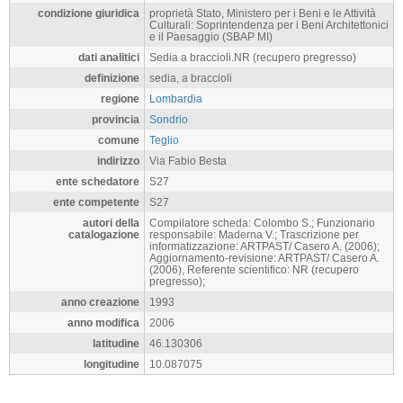
condizione giuridica
proprietà Stato, Ministero per i Beni e le Attività
Culturali: Soprintendenza per i Beni Architettonici
e il Paesaggio (SBAP MI)
dati analitici
Sedia a braccioli.NR (recupero pregresso)
definizione
sedia, a braccioli
regione
Lombardia
provincia
Sondrio
comune
Teglio
indirizzo
Via Fabio Besta
ente schedatore
S27
ente competente
S27
autori della
Compilatore scheda: Colombo S.; Funzionario
catalogazione
responsabile: Maderna V.; Trascrizione per
informatizzazione: ARTPAST/ Casero A. (2006);
Aggiornamento-revisione: ARTPAST/ Casero A.
(2006), Referente scientifico: NR (recupero
pregresso);
anno creazione
1993
anno modifica
2006
latitudine
46.130306
longitudine
10.087075