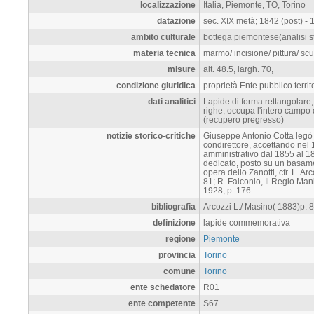
localizzazione
Italia, Piemonte, TO, Torino
datazione
sec. XIX metà; 1842 (post) - 18
ambito culturale
bottega piemontese(analisi sti
materia tecnica
marmo/ incisione/ pittura/ s
misure
alt. 48.5, largh. 70,
condizione giuridica
proprietà Ente pubblico territ
dati analitici
Lapide di forma rettangolare, p
righe; occupa l'intero campo 
(recupero pregresso)
notizie storico-critiche
Giuseppe Antonio Cotta legò a
condirettore, accettando nel 
amministrativo dal 1855 al 18
dedicato, posto su un basamen
opera dello Zanotti, cfr. L. A
81; R. Falconio, Il Regio Man
1928, p. 176.
bibliografia
Arcozzi L./ Masino( 1883)p. 
definizione
lapide commemorativa
regione
Piemonte
provincia
Torino
comune
Torino
ente schedatore
R01
ente competente
S67