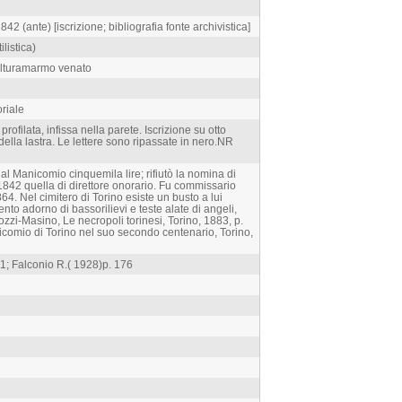
42 (ante) [iscrizione; bibliografia fonte archivistica]
listica)
culturamarmo venato
oriale
rofilata, infissa nella parete. Iscrizione su otto
della lastra. Le lettere sono ripassate in nero.NR
l Manicomio cinquemila lire; rifiutò la nomina di
1842 quella di direttore onorario. Fu commissario
64. Nel cimitero di Torino esiste un busto a lui
to adorno di bassorilievi e teste alate di angeli,
rcozzi-Masino, Le necropoli torinesi, Torino, 1883, p.
icomio di Torino nel suo secondo centenario, Torino,
81; Falconio R.( 1928)p. 176