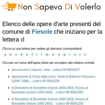
Elenco delle opere d'arte presenti del
comune di
Fiesole
che iniziano per la
lettera
d
Clicca su una lettera per vedere gli elementi corrispondenti
a
b
c
d
e
f
I
l
m
n
o
p
r
s
t
v
Cliccare sul nome dell'opera d'arte per accedere alla relativa scheda
decorazione a intarsio, serie - codice 09 00041147
deposizione di Cristo dalla croce, Santi di Botticini Francesco
(1446/ 1498), - codice 09 00041159
di Benedetto di Benedetto (notizie 1460-1463), Bruoso di
Benedetto (notizie 1456-1463), - codice 09 00041260
di Benedetto di Benedetto (notizie 1460-1463), Bruoso di
Benedetto (notizie 1456-1463), - codice 09 00041265