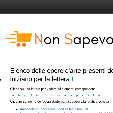
Elenco delle opere d'arte presenti 
iniziano per la lettera
I
Clicca su una lettera per vedere gli elementi corrispondenti
a
b
c
d
e
f
I
l
m
n
o
p
r
s
t
v
Cliccare sul nome dell'opera d'arte per accedere alla relativa scheda
Immacolata Concezione - codice 09 00041220