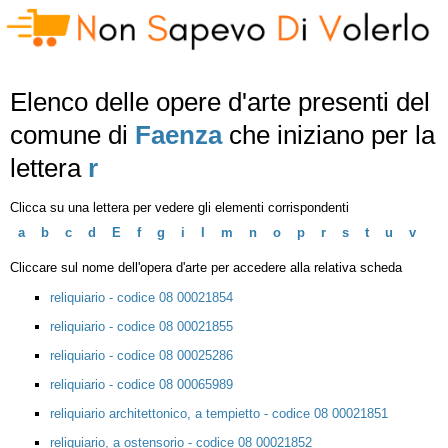
Elenco delle opere d'arte presenti del
comune di
Faenza
che iniziano per la
lettera
r
Clicca su una lettera per vedere gli elementi corrispondenti
a
b
c
d
E
f
g
i
l
m
n
o
p
r
s
t
u
v
Cliccare sul nome dell'opera d'arte per accedere alla relativa scheda
reliquiario - codice 08 00021854
reliquiario - codice 08 00021855
reliquiario - codice 08 00025286
reliquiario - codice 08 00065989
reliquiario architettonico, a tempietto - codice 08 00021851
reliquiario, a ostensorio - codice 08 00021852