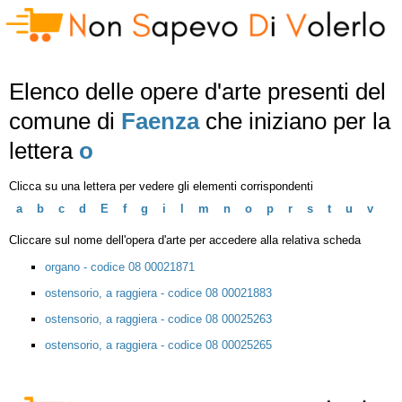
Elenco delle opere d'arte presenti del
comune di
Faenza
che iniziano per la
lettera
o
Clicca su una lettera per vedere gli elementi corrispondenti
a
b
c
d
E
f
g
i
l
m
n
o
p
r
s
t
u
v
Cliccare sul nome dell'opera d'arte per accedere alla relativa scheda
organo - codice 08 00021871
ostensorio, a raggiera - codice 08 00021883
ostensorio, a raggiera - codice 08 00025263
ostensorio, a raggiera - codice 08 00025265