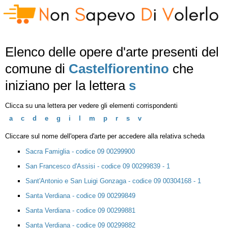
Elenco delle opere d'arte presenti del
comune di
Castelfiorentino
che
iniziano per la lettera
s
Clicca su una lettera per vedere gli elementi corrispondenti
a
c
d
e
g
i
l
m
p
r
s
v
Cliccare sul nome dell'opera d'arte per accedere alla relativa scheda
Sacra Famiglia - codice 09 00299900
San Francesco d'Assisi - codice 09 00299839 - 1
Sant'Antonio e San Luigi Gonzaga - codice 09 00304168 - 1
Santa Verdiana - codice 09 00299849
Santa Verdiana - codice 09 00299881
Santa Verdiana - codice 09 00299882