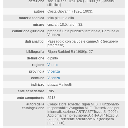
datazione
sec. XIX fine; 1890 (ca.) - 1899 (ca.) [analisi
stilistica]
autore
Costa Giovanni (1826/ 1903),
materia tecnica
tela/ pittura a olio
misure
cm., alt. 18.5, largh. 32,
condizione giuridica
proprietà Ente pubblico territoriale, Comune di
Vicenza
dati analitici
Paesaggio con palude e canne.NR (recupero
pregresso)
bibliografia
Rigon Barbieri B.( 1989)p. 27
definizione
dipinto
regione
Veneto
provincia
Vicenza
comune
Vicenza
indirizzo
piazza Matteotti
ente schedatore
R05
ente competente
S118
autori della
Compilatore scheda: Rigon M. B.; Funzionario
catalogazione
responsabile: Avagnina M. E.; Trascrizione per
informatizzazione: ARTPAST/ Tozzo S. (2006);
Aggiornamento-revisione: ARTPAST/ Tozzo S.
(2006), Referente scientifico: NR (recupero
pregresso);