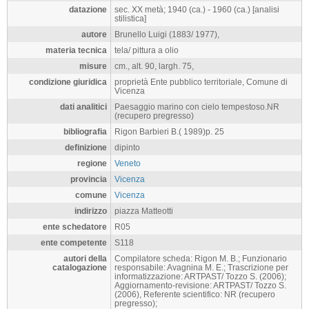
datazione
sec. XX metà; 1940 (ca.) - 1960 (ca.) [analisi
stilistica]
autore
Brunello Luigi (1883/ 1977),
materia tecnica
tela/ pittura a olio
misure
cm., alt. 90, largh. 75,
condizione giuridica
proprietà Ente pubblico territoriale, Comune di
Vicenza
dati analitici
Paesaggio marino con cielo tempestoso.NR
(recupero pregresso)
bibliografia
Rigon Barbieri B.( 1989)p. 25
definizione
dipinto
regione
Veneto
provincia
Vicenza
comune
Vicenza
indirizzo
piazza Matteotti
ente schedatore
R05
ente competente
S118
autori della
Compilatore scheda: Rigon M. B.; Funzionario
catalogazione
responsabile: Avagnina M. E.; Trascrizione per
informatizzazione: ARTPAST/ Tozzo S. (2006);
Aggiornamento-revisione: ARTPAST/ Tozzo S.
(2006), Referente scientifico: NR (recupero
pregresso);