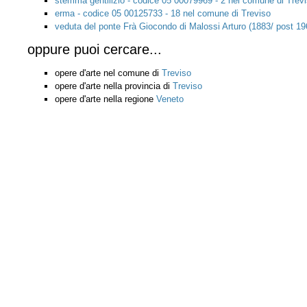
anno creazione
1991
anno modifica
2006
Forse cercavi...
stemma gentilizio - codice 05 00125775 nel comune di Treviso
ritratto di uomo - codice 05 00080250 - 4 nel comune di Treviso
stemma gentilizio - codice 05 00079969 - 2 nel comune di Trev
erma - codice 05 00125733 - 18 nel comune di Treviso
veduta del ponte Frà Giocondo di Malossi Arturo (1883/ post 1
oppure puoi cercare...
opere d'arte nel comune di
Treviso