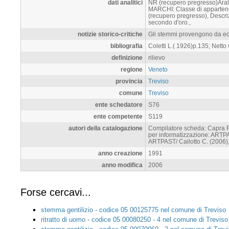
codice univoco
05 00125774
localizzazione
Italia, Veneto, TV, Treviso
datazione
sec. XVII ; 1600 - 1699 [analisi
ambito culturale
ambito veneto(contesto)
materia tecnica
pietra
misure
alt. 30,
condizione giuridica
proprietà Ente pubblico territ
dati analitici
NR (recupero pregresso)Aral
MARCHI: Classe di appartenen
(recupero pregresso), Descriz
secondo d'oro.,
notizie storico-critiche
Gli stemmi provengono da edif
bibliografia
Coletti L.( 1926)p.135; Netto
definizione
rilievo
regione
Veneto
provincia
Treviso
comune
Treviso
ente schedatore
S76
ente competente
S119
autori della catalogazione
Compilatore scheda: Capra F.
per informatizzazione: ARTPA
ARTPAST/ Cailotto C. (2006),