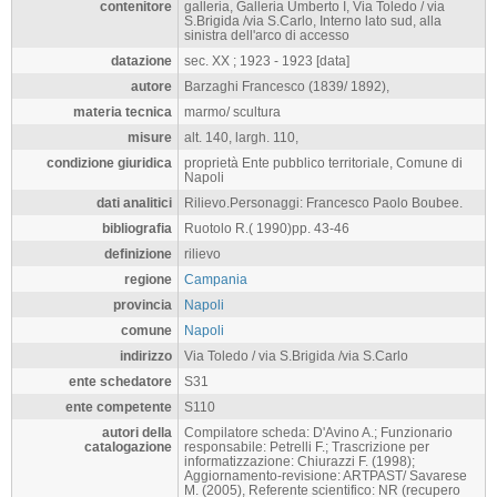
contenitore
galleria, Galleria Umberto I, Via Toledo / via
S.Brigida /via S.Carlo, Interno lato sud, alla
sinistra dell'arco di accesso
datazione
sec. XX ; 1923 - 1923 [data]
autore
Barzaghi Francesco (1839/ 1892),
materia tecnica
marmo/ scultura
misure
alt. 140, largh. 110,
condizione giuridica
proprietà Ente pubblico territoriale, Comune di
Napoli
dati analitici
Rilievo.Personaggi: Francesco Paolo Boubee.
bibliografia
Ruotolo R.( 1990)pp. 43-46
definizione
rilievo
regione
Campania
provincia
Napoli
comune
Napoli
indirizzo
Via Toledo / via S.Brigida /via S.Carlo
ente schedatore
S31
ente competente
S110
autori della
Compilatore scheda: D'Avino A.; Funzionario
catalogazione
responsabile: Petrelli F.; Trascrizione per
informatizzazione: Chiurazzi F. (1998);
Aggiornamento-revisione: ARTPAST/ Savarese
M. (2005), Referente scientifico: NR (recupero