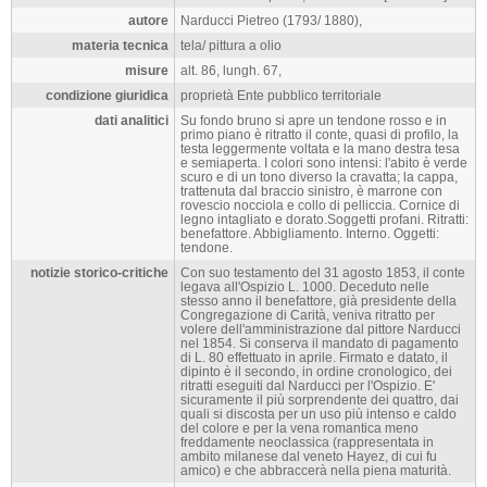
autore
Narducci Pietreo (1793/ 1880),
materia tecnica
tela/ pittura a olio
misure
alt. 86, lungh. 67,
condizione giuridica
proprietà Ente pubblico territoriale
dati analitici
Su fondo bruno si apre un tendone rosso e in
primo piano è ritratto il conte, quasi di profilo, la
testa leggermente voltata e la mano destra tesa
e semiaperta. I colori sono intensi: l'abito è verde
scuro e di un tono diverso la cravatta; la cappa,
trattenuta dal braccio sinistro, è marrone con
rovescio nocciola e collo di pelliccia. Cornice di
legno intagliato e dorato.Soggetti profani. Ritratti:
benefattore. Abbigliamento. Interno. Oggetti:
tendone.
notizie storico-critiche
Con suo testamento del 31 agosto 1853, il conte
legava all'Ospizio L. 1000. Deceduto nelle
stesso anno il benefattore, già presidente della
Congregazione di Carità, veniva ritratto per
volere dell'amministrazione dal pittore Narducci
nel 1854. Si conserva il mandato di pagamento
di L. 80 effettuato in aprile. Firmato e datato, il
dipinto è il secondo, in ordine cronologico, dei
ritratti eseguiti dal Narducci per l'Ospizio. E'
sicuramente il più sorprendente dei quattro, dai
quali si discosta per un uso più intenso e caldo
del colore e per la vena romantica meno
freddamente neoclassica (rappresentata in
ambito milanese dal veneto Hayez, di cui fu
amico) e che abbraccerà nella piena maturità.