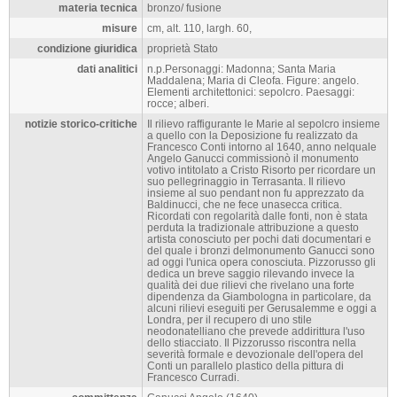
materia tecnica
bronzo/ fusione
misure
cm, alt. 110, largh. 60,
condizione giuridica
proprietà Stato
dati analitici
n.p.Personaggi: Madonna; Santa Maria
Maddalena; Maria di Cleofa. Figure: angelo.
Elementi architettonici: sepolcro. Paesaggi:
rocce; alberi.
notizie storico-critiche
Il rilievo raffigurante le Marie al sepolcro insieme
a quello con la Deposizione fu realizzato da
Francesco Conti intorno al 1640, anno nelquale
Angelo Ganucci commissionò il monumento
votivo intitolato a Cristo Risorto per ricordare un
suo pellegrinaggio in Terrasanta. Il rilievo
insieme al suo pendant non fu apprezzato da
Baldinucci, che ne fece unasecca critica.
Ricordati con regolarità dalle fonti, non è stata
perduta la tradizionale attribuzione a questo
artista conosciuto per pochi dati documentari e
del quale i bronzi delmonumento Ganucci sono
ad oggi l'unica opera conosciuta. Pizzorusso gli
dedica un breve saggio rilevando invece la
qualità dei due rilievi che rivelano una forte
dipendenza da Giambologna in particolare, da
alcuni rilievi eseguiti per Gerusalemme e oggi a
Londra, per il recupero di uno stile
neodonatelliano che prevede addirittura l'uso
dello stiacciato. Il Pizzorusso riscontra nella
severità formale e devozionale dell'opera del
Conti un parallelo plastico della pittura di
Francesco Curradi.