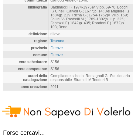
committenza
Ganucci Angelo (1640)
bibliografia
Baldinucci F.( 1974-1975)v. V pp. 69-70; Bocchi
F./ Cinelli Calvoli G.( 1677)p. 14; Del Migliore F.(
1684)p. 219; Richa G.( 1754-1762)v. VII p. 159;
Follini V./ Rastrelli M.( 1789-1802)v. III p. 225;
Fantozzi F.( 1842)p. 435; Rondoni F.( 1872)p.
103; Bene
definizione
rilievo
regione
Toscana
provincia
Firenze
comune
Firenze
ente schedatore
S156
ente competente
S156
autori della
Compilatore scheda: Romagnoli G.; Funzionario
catalogazione
responsabile: Sframeli M.Teodori B.
anno creazione
2011
Forse cercavi...