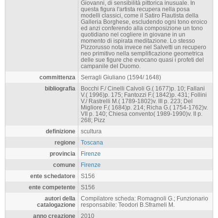
Giovanni, di sensibilità pittorica inusuale. In
questa figura l'artista recupera nella posa
modelli classici, come il Satiro Flautista della
Galleria Borghese, escludendo ogni tono eroico
ed anzi conferendo alla composizione un tono
quotidiano nel cogliere in giovane in un
momento di ispirata meditazione. Lo stesso
Pizzorusso nota invece nel Salvetti un recupero
neo primitivo nella semplificazione geometrica
delle sue figure che evocano quasi i profeti del
campanile del Duomo.
committenza
Serragli Giuliano (1594/ 1648)
bibliografia
Bocchi F./ Cinelli Calvoli G.( 1677)p. 10; Fallani
V.( 1996)p. 175; Fantozzi F.( 1842)p. 431; Follini
V./ Rastrelli M.( 1789-1802)v. III p. 223; Del
Migliore F.( 1684)p. 214; Richa G.( 1754-1762)v.
VII p. 140; Chiesa convento( 1989-1990)v. II p.
268; Pizz
definizione
scultura
regione
Toscana
provincia
Firenze
comune
Firenze
ente schedatore
S156
ente competente
S156
autori della
Compilatore scheda: Romagnoli G.; Funzionario
catalogazione
responsabile: Teodori B.Sframeli M.
anno creazione
2010