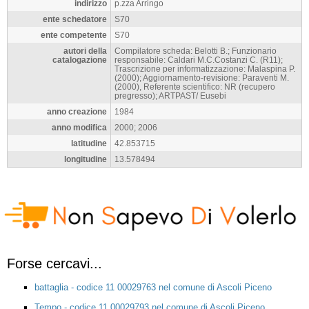
indirizzo
p.zza Arringo
ente schedatore
S70
ente competente
S70
autori della
Compilatore scheda: Belotti B.; Funzionario
catalogazione
responsabile: Caldari M.C.Costanzi C. (R11);
Trascrizione per informatizzazione: Malaspina P.
(2000); Aggiornamento-revisione: Paraventi M.
(2000), Referente scientifico: NR (recupero
pregresso); ARTPAST/ Eusebi
anno creazione
1984
anno modifica
2000; 2006
latitudine
42.853715
longitudine
13.578494
Forse cercavi...
battaglia - codice 11 00029763 nel comune di Ascoli Piceno
Tempo - codice 11 00029793 nel comune di Ascoli Piceno