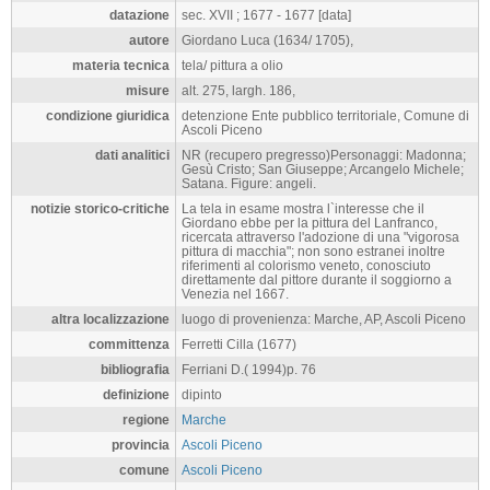
datazione
sec. XVII ; 1677 - 1677 [data]
autore
Giordano Luca (1634/ 1705),
materia tecnica
tela/ pittura a olio
misure
alt. 275, largh. 186,
condizione giuridica
detenzione Ente pubblico territoriale, Comune di
Ascoli Piceno
dati analitici
NR (recupero pregresso)Personaggi: Madonna;
Gesù Cristo; San Giuseppe; Arcangelo Michele;
Satana. Figure: angeli.
notizie storico-critiche
La tela in esame mostra l`interesse che il
Giordano ebbe per la pittura del Lanfranco,
ricercata attraverso l'adozione di una "vigorosa
pittura di macchia"; non sono estranei inoltre
riferimenti al colorismo veneto, conosciuto
direttamente dal pittore durante il soggiorno a
Venezia nel 1667.
altra localizzazione
luogo di provenienza: Marche, AP, Ascoli Piceno
committenza
Ferretti Cilla (1677)
bibliografia
Ferriani D.( 1994)p. 76
definizione
dipinto
regione
Marche
provincia
Ascoli Piceno
comune
Ascoli Piceno