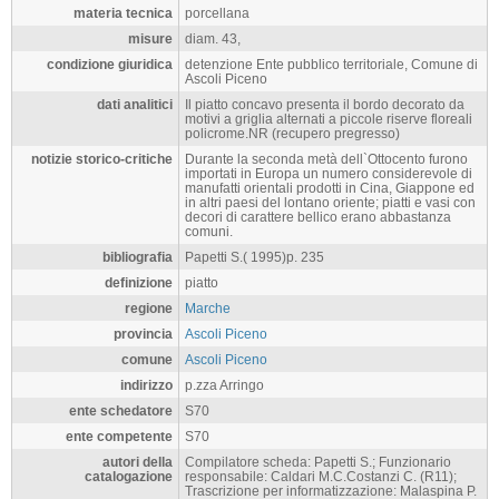
materia tecnica
porcellana
misure
diam. 43,
condizione giuridica
detenzione Ente pubblico territoriale, Comune di
Ascoli Piceno
dati analitici
Il piatto concavo presenta il bordo decorato da
motivi a griglia alternati a piccole riserve floreali
policrome.NR (recupero pregresso)
notizie storico-critiche
Durante la seconda metà dell`Ottocento furono
importati in Europa un numero considerevole di
manufatti orientali prodotti in Cina, Giappone ed
in altri paesi del lontano oriente; piatti e vasi con
decori di carattere bellico erano abbastanza
comuni.
bibliografia
Papetti S.( 1995)p. 235
definizione
piatto
regione
Marche
provincia
Ascoli Piceno
comune
Ascoli Piceno
indirizzo
p.zza Arringo
ente schedatore
S70
ente competente
S70
autori della
Compilatore scheda: Papetti S.; Funzionario
catalogazione
responsabile: Caldari M.C.Costanzi C. (R11);
Trascrizione per informatizzazione: Malaspina P.