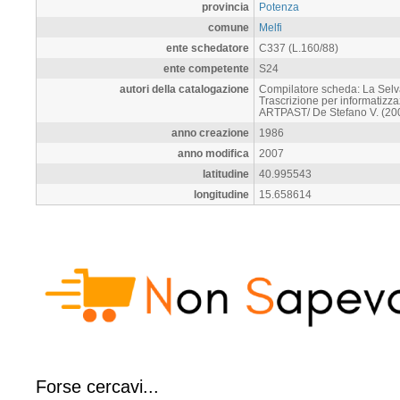
provincia
Potenza
comune
Melfi
ente schedatore
C337 (L.160/88)
ente competente
S24
autori della catalogazione
Compilatore scheda: La Selva
Trascrizione per informatizz
ARTPAST/ De Stefano V. (2007
anno creazione
1986
anno modifica
2007
latitudine
40.995543
longitudine
15.658614
Forse cercavi...