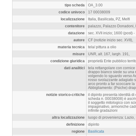
tipo scheda
OA_3.00
codice univoco
17 00038009
localizzazione
Italia, Basilicata, PZ, Melfi
contenitore
palazzo, Palazzo Donadoni, 
datazione
sec. XVII inizio; 1600 (post) - 
autore
CF (notizie inizio sec. XVII),
materia tecnica
tela/ pittura a olio
misure
UNR, alt. 167, largh. 191,
condizione giuridica
proprietà Ente pubblico territ
dati analitici
tela rettangolare con cornice 
drappo bianco siede su una ro
volgendo lo sguardo verso Am
rosso svolazzante adagiato sul
arco pronto a far scoccare l
Abbigliamento: (Psiche) drapp
notizie storico-critiche
il dipinto presenta identità di
scheda n. 00038008) è ascrivi
il soggetto mitologico con scio
impaginativo, armoniche caden
infinite gradazioni
altra localizzazione
luogo di provenienza: Lazio
definizione
dipinto
regione
Basilicata