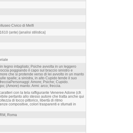
Museo Civico di Melfi
1610 (ante) [analisi stilistica]
oriale
in legno intagliato; Psiche avvolta in un leggero
ccia poggiando il capo sul braccio sinistro e
ore che si protende verso di lei avvolto in un manto
le spalle; a sinistra, in alto Cupido tende il suo
a frecciaPersonaggi: Amore; Psiche; Cupido.
o; (Amore) manto. Armi: arco; freccia.
 caratteri con la tela raffigurante Veneree Adone (cfr.
bile pertanto allo stesso autore che tratta anche qui
ltezza di tocco pittorico, libertà di ritmo
ze compositive, colori trasparenti e sfumati in
, RM, Roma