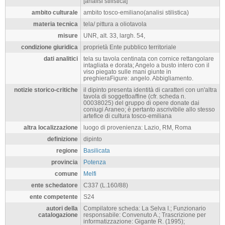
[analisi stilistica]
ambito culturale
ambito tosco-emiliano(analisi stilistica)
materia tecnica
tela/ pittura a oliotavola
misure
UNR, alt. 33, largh. 54,
condizione giuridica
proprietà Ente pubblico territoriale
dati analitici
tela su tavola centinata con cornice rettangolare
intagliata e dorata; Angelo a busto intero con il
viso piegato sulle mani giunte in
preghieraFigure: angelo. Abbigliamento.
notizie storico-critiche
il dipinto presenta identità di caratteri con un'altra
tavola di soggettoaffine (cfr. scheda n.
00038025) del gruppo di opere donate dai
coniugi Araneo; è pertanto ascrivibile allo stesso
artefice di cultura tosco-emiliana
altra localizzazione
luogo di provenienza: Lazio, RM, Roma
definizione
dipinto
regione
Basilicata
provincia
Potenza
comune
Melfi
ente schedatore
C337 (L.160/88)
ente competente
S24
autori della
Compilatore scheda: La Selva I.; Funzionario
catalogazione
responsabile: Convenuto A.; Trascrizione per
informatizzazione: Gigante R. (1995);