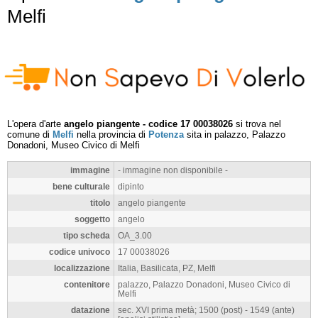
Melfi
L'opera d'arte
angelo piangente - codice 17 00038026
si trova nel
comune di
Melfi
nella provincia di
Potenza
sita in palazzo, Palazzo
Donadoni, Museo Civico di Melfi
immagine
- immagine non disponibile -
bene culturale
dipinto
titolo
angelo piangente
soggetto
angelo
tipo scheda
OA_3.00
codice univoco
17 00038026
localizzazione
Italia, Basilicata, PZ, Melfi
contenitore
palazzo, Palazzo Donadoni, Museo Civico di
Melfi
datazione
sec. XVI prima metà; 1500 (post) - 1549 (ante)