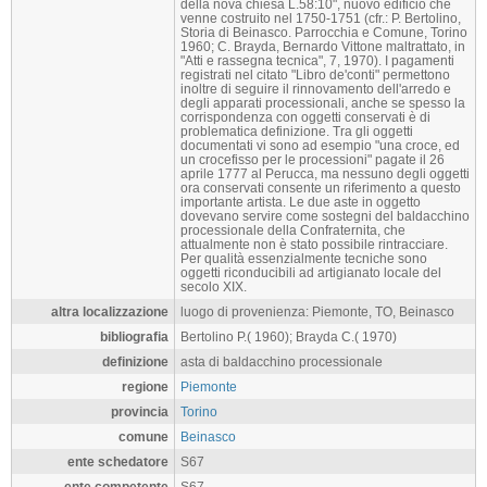
della nova chiesa L.58:10", nuovo edificio che
venne costruito nel 1750-1751 (cfr.: P. Bertolino,
Storia di Beinasco. Parrocchia e Comune, Torino
1960; C. Brayda, Bernardo Vittone maltrattato, in
"Atti e rassegna tecnica", 7, 1970). I pagamenti
registrati nel citato "Libro de'conti" permettono
inoltre di seguire il rinnovamento dell'arredo e
degli apparati processionali, anche se spesso la
corrispondenza con oggetti conservati è di
problematica definizione. Tra gli oggetti
documentati vi sono ad esempio "una croce, ed
un crocefisso per le processioni" pagate il 26
aprile 1777 al Perucca, ma nessuno degli oggetti
ora conservati consente un riferimento a questo
importante artista. Le due aste in oggetto
dovevano servire come sostegni del baldacchino
processionale della Confraternita, che
attualmente non è stato possibile rintracciare.
Per qualità essenzialmente tecniche sono
oggetti riconducibili ad artigianato locale del
secolo XIX.
altra localizzazione
luogo di provenienza: Piemonte, TO, Beinasco
bibliografia
Bertolino P.( 1960); Brayda C.( 1970)
definizione
asta di baldacchino processionale
regione
Piemonte
provincia
Torino
comune
Beinasco
ente schedatore
S67
ente competente
S67