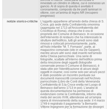
innestato un cilindro in ottone, cui è connesso un
gancio. Al di sopra di questa è avvitato il
coronamento, composto da tre parti laminari in
ottone, con un'anima di legno.NR (recupero
pregresso)
notizie storico-critiche
L'oggetto appartiene all'arredo della chiesa di S.
Croce, già sede della Confraternita omonima
(aggregata nel 1713 all'Arciconfraternita del
Crocifisso di Roma), chiesa che è ora di
proprietà del Comune di Beinasco. In occasione
dell'intervento di restauro che ha interessato le
strutture dell'edificio, tutti gli arredi sono stati
rimossi e collocati provvisoriamente, parte,
all'Asilo infantile "M. T. Fornasio", parte, al
magazzino comunale (sito in via De Gasperi),
mentre alcuni altri sono stati inseriti nell'arredo
della Chiesa parrocchiale. Una serie di
fotografie, scattate all'interno dell'edificio prima
della rimozione degli oggetti (fotografie
conservate presso il Comune di Beinasco), è
stata utile per l'identificazione di alcuni degli
oggetti in esame; così come solo per alcuni pezzi
è stato possibile un riscontro puntuale sui
documenti manoscritti conservati nell'Archivio
parrocchiale (Libro de Conti della Veneranda
Confraternita di S.ta Croce eretta nel Luogo di
Beinasco dall'anno 1713 in poi). L'analisi di
questa documentazione ha permesso di
evidenziare come la Confraternita, intorno alla
metà del secolo XVIII, attendesse ad un'ampia
opera di rinnovamento della sua sede: il 4 marzo
1749 è registrato il pagamento "a Bernardo
Vittone Ingegnere per la formazione de dissegni