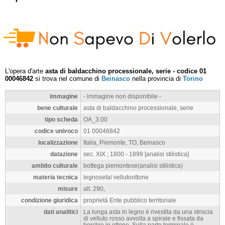
L'opera d'arte
asta di baldacchino processionale, serie - codice 01
00046842
si trova nel comune di
Beinasco
nella provincia di
Torino
immagine
- immagine non disponibile -
bene culturale
asta di baldacchino processionale, serie
tipo scheda
OA_3.00
codice univoco
01 00046842
localizzazione
Italia, Piemonte, TO, Beinasco
datazione
sec. XIX ; 1800 - 1899 [analisi stilistica]
ambito culturale
bottega piemontese(analisi stilistica)
materia tecnica
legnoseta/ vellutoottone
misure
alt. 290,
condizione giuridica
proprietà Ente pubblico territoriale
dati analitici
La lunga asta in legno è rivestita da una striscia
di velluto rosso avvolta a spirale e fissata da
borchie in ottone. Sulla parte terminale è