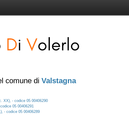
del comune di
Valstagna
ec. XX), - codice 05 00406290
 - codice 05 00406291
1), - codice 05 00406289