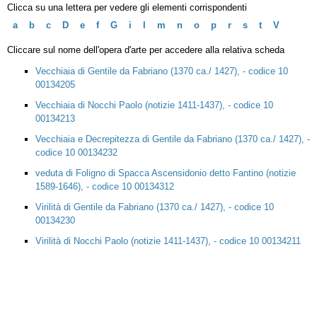
Clicca su una lettera per vedere gli elementi corrispondenti
a
b
c
D
e
f
G
i
l
m
n
o
p
r
s
t
V
Cliccare sul nome dell'opera d'arte per accedere alla relativa scheda
Vecchiaia di Gentile da Fabriano (1370 ca./ 1427), - codice 10
00134205
Vecchiaia di Nocchi Paolo (notizie 1411-1437), - codice 10
00134213
Vecchiaia e Decrepitezza di Gentile da Fabriano (1370 ca./ 1427), -
codice 10 00134232
veduta di Foligno di Spacca Ascensidonio detto Fantino (notizie
1589-1646), - codice 10 00134312
Virilità di Gentile da Fabriano (1370 ca./ 1427), - codice 10
00134230
Virilità di Nocchi Paolo (notizie 1411-1437), - codice 10 00134211