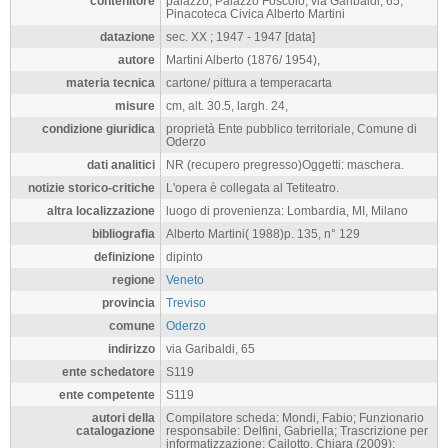
contenitore
palazzo, Palazzo Foscolo, via Garibaldi, 65,
Pinacoteca Civica Alberto Martini
datazione
sec. XX ; 1947 - 1947 [data]
autore
Martini Alberto (1876/ 1954),
materia tecnica
cartone/ pittura a temperacarta
misure
cm, alt. 30.5, largh. 24,
condizione giuridica
proprietà Ente pubblico territoriale, Comune di
Oderzo
dati analitici
NR (recupero pregresso)Oggetti: maschera.
notizie storico-critiche
L'opera è collegata al Tetiteatro.
altra localizzazione
luogo di provenienza: Lombardia, MI, Milano
bibliografia
Alberto Martini( 1988)p. 135, n° 129
definizione
dipinto
regione
Veneto
provincia
Treviso
comune
Oderzo
indirizzo
via Garibaldi, 65
ente schedatore
S119
ente competente
S119
autori della
Compilatore scheda: Mondi, Fabio; Funzionario
catalogazione
responsabile: Delfini, Gabriella; Trascrizione per
informatizzazione: Cailotto, Chiara (2009);