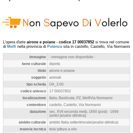
L'opera d'arte
airone e poiane - codice 17 00037852
si trova nel comune
di
Melfi
nella provincia di
Potenza
sita in castello, Castello, Via Normanni
immagine
- immagine non disponibile -
bene culturale
dipinto
titolo
airone e poiane
soggetto
animali
tipo scheda
OA_3.00
codice univoco
17 00037852
localizzazione
Italia, Basilicata, PZ, MelfiVia Normanni
contenitore
castello, Castello, Via Normanni
datazione
sec. XVII seconda metà; 1650 (post) - 1699
(ante) [analisi stilistica]
ambito culturale
ambito Italia settentrionale(analisi stilistica)
materia tecnica
tela/ pittura a olio