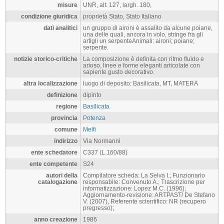
misure
UNR, alt. 127, largh. 180,
condizione giuridica
proprietà Stato, Stato Italiano
dati analitici
un gruppo di aironi è assalito da alcune poiane,
una delle quali, ancora in volo, stringe fra gli
artigli un serpenteAnimali: aironi; poiane;
serpente.
notizie storico-critiche
La composizione è definita con ritmo fluido e
arioso, linee e forme eleganti articolate con
sapiente gusto decorativo.
altra localizzazione
luogo di deposito: Basilicata, MT, MATERA
definizione
dipinto
regione
Basilicata
provincia
Potenza
comune
Melfi
indirizzo
Via Normanni
ente schedatore
C337 (L.160/88)
ente competente
S24
autori della
Compilatore scheda: La Selva I.; Funzionario
catalogazione
responsabile: Convenuto A.; Trascrizione per
informatizzazione: Lopez M.C. (1996);
Aggiornamento-revisione: ARTPAST/ De Stefano
V. (2007), Referente scientifico: NR (recupero
pregresso);
anno creazione
1986