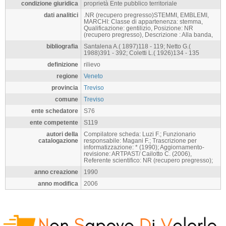
condizione giuridica
proprietà Ente pubblico territoriale
dati analitici
.NR (recupero pregresso)STEMMI, EMBLEMI,
MARCHI: Classe di appartenenza: stemma,
Qualificazione: gentilizio, Posizione: NR
(recupero pregresso), Descrizione : Alla banda,
bibliografia
Santalena A.( 1897)118 - 119; Netto G.(
1988)391 - 392; Coletti L.( 1926)134 - 135
definizione
rilievo
regione
Veneto
provincia
Treviso
comune
Treviso
ente schedatore
S76
ente competente
S119
autori della
Compilatore scheda: Luzi F.; Funzionario
catalogazione
responsabile: Magani F.; Trascrizione per
informatizzazione: * (1990); Aggiornamento-
revisione: ARTPAST/ Cailotto C. (2006),
Referente scientifico: NR (recupero pregresso);
anno creazione
1990
anno modifica
2006