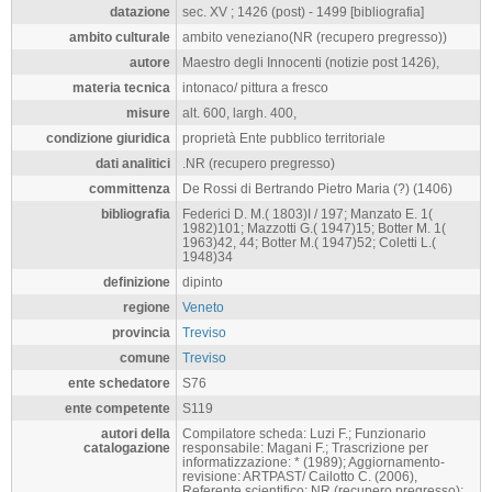
datazione
sec. XV ; 1426 (post) - 1499 [bibliografia]
ambito culturale
ambito veneziano(NR (recupero pregresso))
autore
Maestro degli Innocenti (notizie post 1426),
materia tecnica
intonaco/ pittura a fresco
misure
alt. 600, largh. 400,
condizione giuridica
proprietà Ente pubblico territoriale
dati analitici
.NR (recupero pregresso)
committenza
De Rossi di Bertrando Pietro Maria (?) (1406)
bibliografia
Federici D. M.( 1803)I / 197; Manzato E. 1(
1982)101; Mazzotti G.( 1947)15; Botter M. 1(
1963)42, 44; Botter M.( 1947)52; Coletti L.(
1948)34
definizione
dipinto
regione
Veneto
provincia
Treviso
comune
Treviso
ente schedatore
S76
ente competente
S119
autori della
Compilatore scheda: Luzi F.; Funzionario
catalogazione
responsabile: Magani F.; Trascrizione per
informatizzazione: * (1989); Aggiornamento-
revisione: ARTPAST/ Cailotto C. (2006),
Referente scientifico: NR (recupero pregresso);