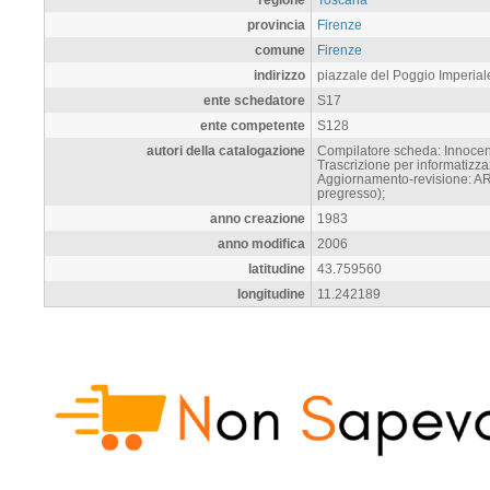
provincia
Firenze
comune
Firenze
indirizzo
piazzale del Poggio Imperial
ente schedatore
S17
ente competente
S128
autori della catalogazione
Compilatore scheda: Innocent
Trascrizione per informatizz
Aggiornamento-revisione: AR
pregresso);
anno creazione
1983
anno modifica
2006
latitudine
43.759560
longitudine
11.242189