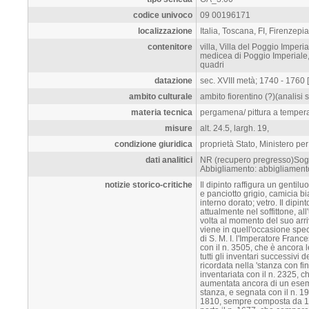
codice univoco
09 00196171
localizzazione
Italia, Toscana, FI, Firenzepi
contenitore
villa, Villa del Poggio Imper
medicea di Poggio Imperiale, 
quadri
datazione
sec. XVIII metà; 1740 - 1760 [a
ambito culturale
ambito fiorentino (?)(analisi st
materia tecnica
pergamena/ pittura a temper
misure
alt. 24.5, largh. 19,
condizione giuridica
proprietà Stato, Ministero per
dati analitici
NR (recupero pregresso)Sogget
Abbigliamento: abbigliamen
notizie storico-critiche
Il dipinto raffigura un gentil
e panciotto grigio, camicia bi
interno dorato; vetro. Il dipin
attualmente nel soffittone, all
volta al momento del suo arri
viene in quell'occasione specif
di S. M. I. l'Imperatore France
con il n. 3505, che è ancora l
tutti gli inventari successivi
ricordata nella 'stanza con fi
inventariata con il n. 2325, ch
aumentata ancora di un esemp
stanza, e segnata con il n. 19
1810, sempre composta da 16 