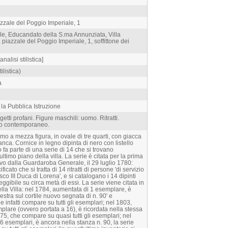
azzale del Poggio Imperiale, 1
iale, Educandato della S.ma Annunziata, Villa
piazzale del Poggio Imperiale, 1, soffittone dei
nalisi stilistica]
ilistica)
a
 la Pubblica Istruzione
ti profani. Figure maschili: uomo. Ritratti.
to contemporaneo.
uomo a mezza figura, in ovale di tre quarti, con giacca
anca. Cornice in legno dipinta di nero con listello
to fa parte di una serie di 14 che si trovano
'ultimo piano della villa. La serie è citata per la prima
vo dalla Guardaroba Generale, il 29 luglio 1780:
icato che si tratta di 14 ritratti di persone 'di servizio
sco III Duca di Lorena', e si catalogano i 14 dipinti
eggibile su circa metà di essi. La serie viene citata in
 della Villa: nel 1784, aumentata di 1 esemplare, è
nestra sul cortile nuovo segnata di n. 90' e
e infatti compare su tutti gli esemplari; nel 1803,
lare (ovvero portata a 16), è ricordata nella stessa
75, che compare su quasi tutti gli esemplari; nel
esemplari, è ancora nella stanza n. 90, la serie