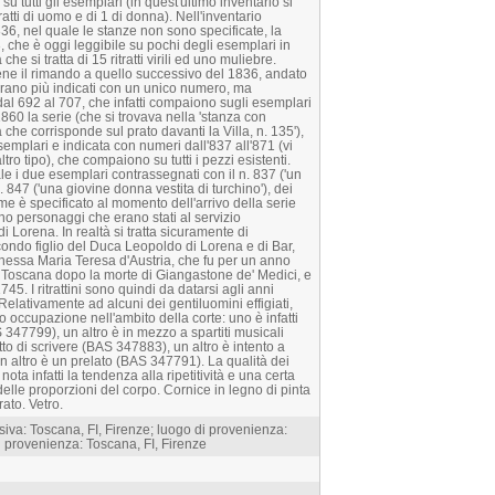
u tutti gli esemplari (in quest'ultimo inventario si
tratti di uomo e di 1 di donna). Nell'inventario
6, nel quale le stanze non sono specificate, la
, che è oggi leggibile su pochi degli esemplari in
he si tratta di 15 ritratti virili ed uno muliebre.
iene il rimando a quello successivo del 1836, andato
n erano più indicati con un unico numero, ma
al 692 al 707, che infatti compaiono sugli esemplari
 1860 la serie (che si trovava nella 'stanza con
che corrisponde sul prato davanti la Villa, n. 135'),
mplari e indicata con numeri dall'837 all'871 (vi
altro tipo), che compaiono su tutti i pezzi esistenti.
le i due esemplari contrassegnati con il n. 837 ('un
 n. 847 ('una giovine donna vestita di turchino'), dei
me è specificato al momento dell'arrivo della serie
gurano personaggi che erano stati al servizio
di Lorena. In realtà si tratta sicuramente di
ondo figlio del Duca Leopoldo di Lorena e di Bar,
hessa Maria Teresa d'Austria, che fu per un anno
Toscana dopo la morte di Giangastone de' Medici, e
5. I ritrattini sono quindi da datarsi agli anni
Relativamente ad alcuni dei gentiluomini effigiati,
ro occupazione nell'ambito della corte: uno è infatti
 347799), un altro è in mezzo a spartiti musicali
to di scrivere (BAS 347883), un altro è intento a
n altro è un prelato (BAS 347791). La qualità dei
 nota infatti la tendenza alla ripetitività e una certa
lle proporzioni del corpo. Cornice in legno di pinta
rato. Vetro.
iva: Toscana, FI, Firenze; luogo di provenienza:
i provenienza: Toscana, FI, Firenze