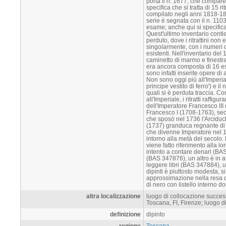
porta il n. 1677, che compare s
specifica che si tratta di 15 ri
compilato negli anni 1818-183
serie è segnata con il n. 1103
esame; anche qui si specifica c
Quest'ultimo inventario cont
perduto, dove i ritrattini no
singolarmente, con i numeri d
esistenti. Nell'inventario del
caminetto di marmo e finestra 
era ancora composta di 16 ese
sono infatti inserite opere di 
Non sono oggi più all'Imperia
principe vestito di ferro') e il
quali si è perduta traccia. Co
all'Imperiale, i ritratti raffi
dell'Imperatore Francesco III 
Francesco I (1708-1763), sec
che sposò nel 1736 l'Arciduc
(1737) granduca regnante di 
che divenne Imperatore nel 174
intorno alla metà del secolo. 
viene fatto riferimento alla lo
intento a contare denari (BAS
(BAS 347876), un altro è in at
leggere libri (BAS 347884), u
dipinti è piuttosto modesta, si
approssimazione nella resa de
di nero con listello interno do
altra localizzazione
luogo di collocazione success
Toscana, FI, Firenze; luogo d
definizione
dipinto
regione
Toscana