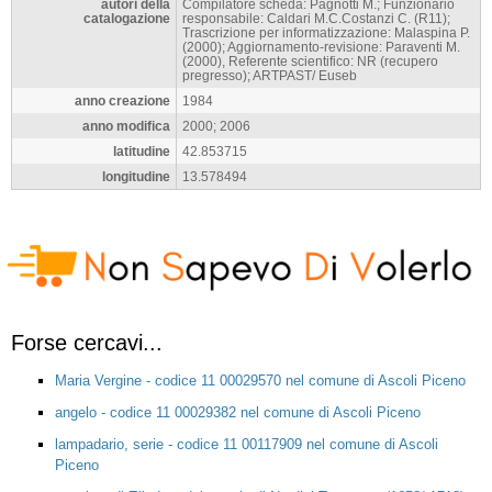
autori della
Compilatore scheda: Pagnotti M.; Funzionario
catalogazione
responsabile: Caldari M.C.Costanzi C. (R11);
Trascrizione per informatizzazione: Malaspina P.
(2000); Aggiornamento-revisione: Paraventi M.
(2000), Referente scientifico: NR (recupero
pregresso); ARTPAST/ Euseb
anno creazione
1984
anno modifica
2000; 2006
latitudine
42.853715
longitudine
13.578494
Forse cercavi...
Maria Vergine - codice 11 00029570 nel comune di Ascoli Piceno
angelo - codice 11 00029382 nel comune di Ascoli Piceno
lampadario, serie - codice 11 00117909 nel comune di Ascoli
Piceno