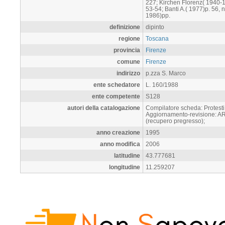
227; Kirchen Florenz( 1940-19
53-54; Banti A.( 1977)p. 56, 
1986)pp.
definizione
dipinto
regione
Toscana
provincia
Firenze
comune
Firenze
indirizzo
p.zza S. Marco
ente schedatore
L. 160/1988
ente competente
S128
autori della catalogazione
Compilatore scheda: Protesti
Aggiornamento-revisione: ART
(recupero pregresso);
anno creazione
1995
anno modifica
2006
latitudine
43.777681
longitudine
11.259207