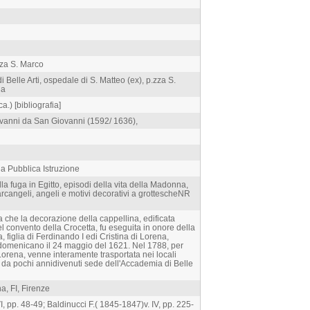
zza S. Marco
 Belle Arti, ospedale di S. Matteo (ex), p.zza S.
la
a.) [bibliografia]
vanni da San Giovanni (1592/ 1636),
la Pubblica Istruzione
la fuga in Egitto, episodi della vita della Madonna,
 arcangeli, angeli e motivi decorativi a grottescheNR
rma che la decorazione della cappellina, edificata
el convento della Crocetta, fu eseguita in onore della
figlia di Ferdinando I edi Cristina di Lorena,
o domenicano il 24 maggio del 1621. Nel 1788, per
Lorena, venne interamente trasportata nei locali
 da pochi annidivenuti sede dell'Accademia di Belle
a, FI, Firenze
, pp. 48-49; Baldinucci F.( 1845-1847)v. IV, pp. 225-