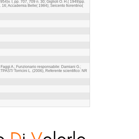
54)v. I, pp. 707, 709 n. 30; Giglioli O. H.( 1949)pp.
n. 16; Accademia Belle( 1984); Seicento fiorentino(
 Faggi A.; Funzionario responsabile: Damiani G.;
PAST/ Torricini L. (2006), Referente scientifico: NR