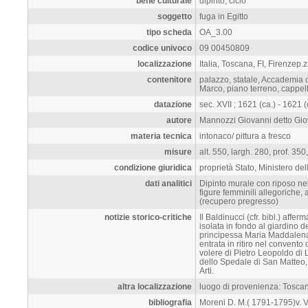
bene culturale
dipinto, ciclo
soggetto
fuga in Egitto
tipo scheda
OA_3.00
codice univoco
09 00450809
localizzazione
Italia, Toscana, FI, Firenzep.
contenitore
palazzo, statale, Accademia di
Marco, piano terreno, cappel
datazione
sec. XVII ; 1621 (ca.) - 1621 (c
autore
Mannozzi Giovanni detto Gio
materia tecnica
intonaco/ pittura a fresco
misure
alt. 550, largh. 280, prof. 350,
condizione giuridica
proprietà Stato, Ministero del
dati analitici
Dipinto murale con riposo nel
figure femminili allegoriche,
(recupero pregresso)
notizie storico-critiche
Il Baldinucci (cfr. bibl.) affe
isolata in fondo al giardino d
principessa Maria Maddalena, 
entrata in ritiro nel convent
volere di Pietro Leopoldo di 
dello Spedale di San Matteo,
Arti.
altra localizzazione
luogo di provenienza: Toscan
bibliografia
Moreni D. M.( 1791-1795)v. VI