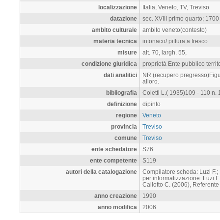
localizzazione
Italia, Veneto, TV, Treviso
datazione
sec. XVIII primo quarto; 1700 
ambito culturale
ambito veneto(contesto)
materia tecnica
intonaco/ pittura a fresco
misure
alt. 70, largh. 55,
condizione giuridica
proprietà Ente pubblico territ
dati analitici
NR (recupero pregresso)Figure
alloro.
bibliografia
Coletti L.( 1935)109 - 110 n.
definizione
dipinto
regione
Veneto
provincia
Treviso
comune
Treviso
ente schedatore
S76
ente competente
S119
autori della catalogazione
Compilatore scheda: Luzi F.;
per informatizzazione: Luzi 
Cailotto C. (2006), Referente
anno creazione
1990
anno modifica
2006