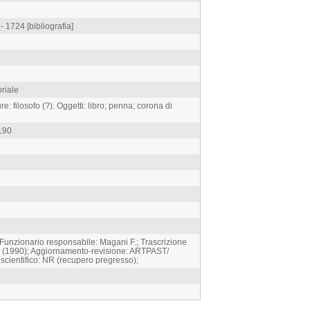
- 1724 [bibliografia]
oriale
: filosofo (?). Oggetti: libro; penna; corona di
 190
 Funzionario responsabile: Magani F.; Trascrizione
F. (1990); Aggiornamento-revisione: ARTPAST/
 scientifico: NR (recupero pregresso);