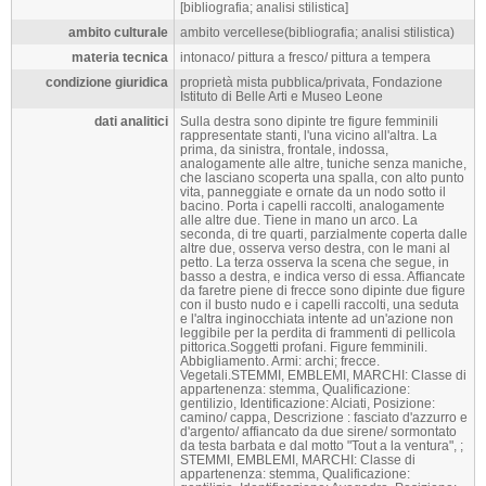
[bibliografia; analisi stilistica]
ambito culturale
ambito vercellese(bibliografia; analisi stilistica)
materia tecnica
intonaco/ pittura a fresco/ pittura a tempera
condizione giuridica
proprietà mista pubblica/privata, Fondazione
Istituto di Belle Arti e Museo Leone
dati analitici
Sulla destra sono dipinte tre figure femminili
rappresentate stanti, l'una vicino all'altra. La
prima, da sinistra, frontale, indossa,
analogamente alle altre, tuniche senza maniche,
che lasciano scoperta una spalla, con alto punto
vita, panneggiate e ornate da un nodo sotto il
bacino. Porta i capelli raccolti, analogamente
alle altre due. Tiene in mano un arco. La
seconda, di tre quarti, parzialmente coperta dalle
altre due, osserva verso destra, con le mani al
petto. La terza osserva la scena che segue, in
basso a destra, e indica verso di essa. Affiancate
da faretre piene di frecce sono dipinte due figure
con il busto nudo e i capelli raccolti, una seduta
e l'altra inginocchiata intente ad un'azione non
leggibile per la perdita di frammenti di pellicola
pittorica.Soggetti profani. Figure femminili.
Abbigliamento. Armi: archi; frecce.
Vegetali.STEMMI, EMBLEMI, MARCHI: Classe di
appartenenza: stemma, Qualificazione:
gentilizio, Identificazione: Alciati, Posizione:
camino/ cappa, Descrizione : fasciato d'azzurro e
d'argento/ affiancato da due sirene/ sormontato
da testa barbata e dal motto "Tout a la ventura", ;
STEMMI, EMBLEMI, MARCHI: Classe di
appartenenza: stemma, Qualificazione: