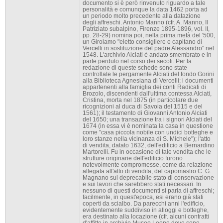
documento si è però rinvenuto riguardo a tale
personalità e comunque la data 1462 porta ad
un periodo molto precedente alla datazione
degli affreschi. Antonio Manno (cfr. A. Manno, Il
Patriziato subalpino, Firenze 1895-1896, vol. II,
pp. 28-29) nomina poi, nella prima metà del '500,
un Girolamo "eletto consigliere e capitano di
Vercelli in sostituzione del padre Alessandro" nel
1548. L'archivio Alciati è andato smembrato e in
parte perduto nel corso dei secoli. Per la
redazione di queste schede sono state
controllate le pergamente Alciati del fondo Gorini
alla Biblioteca Agnesiana di Vercelli; i documenti
appartenenti alla famiglia dei conti Radicati di
Brozolo, discendenti dall'ultima contessa Alciati,
Cristina, morta nel 1875 (in particolare due
ricognizioni al duca di Savoia del 1515 e del
1561); il testamento di Giovanni Antonio Alciati
del 1650; una transazione tra i signori Alciati del
1674 (in essa vi è nominata la casa in questione
come "casa piccola nobile con undici botteghe e
loro stanze nella vicinanza di S. Michele"); l'atto
di vendita, datato 1632, dell'edificio a Bernardino
Martorelli. Fu in occasione di tale vendita che le
strutture originarie dell'edificio furono
notevolmente compromesse, come da relazione
allegata all'atto di vendita, del capomastro C. G.
Magnano sul deprecabile stato di conservazione
e sui lavori che sarebbero stati necessari. In
nessuno di questi documenti si parla di affreschi;
facilmente, in quest'epoca, esi erano già stati
coperti da scialbo. Da parecchi anni l'edificio,
evidentemente suddiviso in alloggi e botteghe,
era destinato alla locazione (cfr. alcuni contratti
d'affitto in archivio Museo Leone dove sono