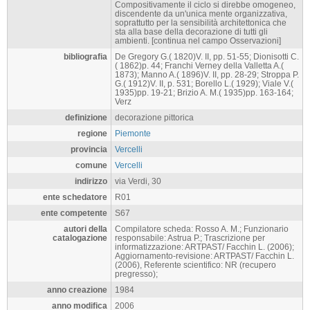
Compositivamente il ciclo si direbbe omogeneo,
discendente da un'unica mente organizzativa,
soprattutto per la sensibilità architettonica che
sta alla base della decorazione di tutti gli
ambienti. [continua nel campo Osservazioni]
bibliografia
De Gregory G.( 1820)V. II, pp. 51-55; Dionisotti C.
( 1862)p. 44; Franchi Verney della Valletta A.(
1873); Manno A.( 1896)V. II, pp. 28-29; Stroppa P.
G.( 1912)V. II, p. 531; Borello L.( 1929); Viale V.(
1935)pp. 19-21; Brizio A. M.( 1935)pp. 163-164;
Verz
definizione
decorazione pittorica
regione
Piemonte
provincia
Vercelli
comune
Vercelli
indirizzo
via Verdi, 30
ente schedatore
R01
ente competente
S67
autori della
Compilatore scheda: Rosso A. M.; Funzionario
catalogazione
responsabile: Astrua P.; Trascrizione per
informatizzazione: ARTPAST/ Facchin L. (2006);
Aggiornamento-revisione: ARTPAST/ Facchin L.
(2006), Referente scientifico: NR (recupero
pregresso);
anno creazione
1984
anno modifica
2006