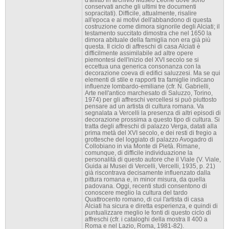
conservati anche gli ultimi tre documenti
sopracitati). Difficile, attualmente, risalire
all'epoca e ai motivi dell'abbandono di questa
costruzione come dimora signorile degli Alciati; il
testamento succitato dimostra che nel 1650 la
dimora abituale della famiglia non era già più
questa. Il ciclo di affreschi di casa Alciati è
difficilmente assimilabile ad altre opere
piemontesi dell'inizio del XVI secolo se si
eccettua una generica consonanza con la
decorazione coeva di edifici saluzzesi. Ma se qui
elementi di stile e rapporti tra famiglie indicano
influenze lombardo-emiliane (cfr. N. Gabrielli,
Arte nell'antico marchesato di Saluzzo, Torino,
1974) per gli affreschi vercellesi si può piuttosto
pensare ad un artista di cultura romana. Va
segnalata a Vercelli la presenza di altri episodi di
decorazione prossima a questo tipo di cultura. Si
tratta degli affreschi di palazzo Verga, datati alla
prima metà del XVI secolo, e dei resti di fregio a
grottesche del loggiato di palazzo Avogadro di
Collobiano in via Monte di Pietà. Rimane,
comunque, di difficile individuazione la
personalità di questo autore che il Viale (V. Viale,
Guida ai Musei di Vercelli, Vercelli, 1935, p. 21)
già riscontrava decisamente influenzato dalla
pittura romana e, in minor misura, da quella
padovana. Oggi, recenti studi consentono di
conoscere meglio la cultura del tardo
Quattrocento romano, di cui l'artista di casa
Alciati ha sicura e diretta esperienza, e quindi di
puntualizzare meglio le fonti di questo ciclo di
affreschi (cfr. i cataloghi della mostra Il 400 a
Roma e nel Lazio, Roma, 1981-82).