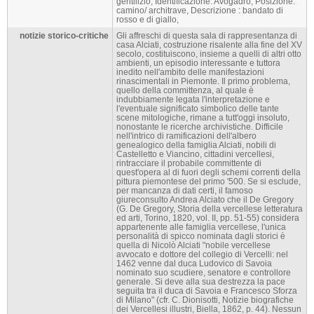
gentilizio, Identificazione: Avogadro, Posizione:
camino/ architrave, Descrizione : bandato di
rosso e di giallo,
notizie storico-critiche
Gli affreschi di questa sala di rappresentanza di
casa Alciati, costruzione risalente alla fine del XV
secolo, costituiscono, insieme a quelli di altri otto
ambienti, un episodio interessante e tuttora
inedito nell'ambito delle manifestazioni
rinascimentali in Piemonte. Il primo problema,
quello della committenza, al quale è
indubbiamente legata l'interpretazione e
l'eventuale significato simbolico delle tante
scene mitologiche, rimane a tutt'oggi insoluto,
nonostante le ricerche archivistiche. Difficile
nell'intrico di ramificazioni dell'albero
genealogico della famiglia Alciati, nobili di
Castelletto e Viancino, cittadini vercellesi,
rintracciare il probabile committente di
quest'opera al di fuori degli schemi correnti della
pittura piemontese del primo '500. Se si esclude,
per mancanza di dati certi, il famoso
giureconsulto Andrea Alciato che il De Gregory
(G. De Gregory, Storia della vercellese letteratura
ed arti, Torino, 1820, vol. II, pp. 51-55) considera
appartenente alle famiglia vercellese, l'unica
personalità di spicco nominata dagli storici è
quella di Nicolò Alciati "nobile vercellese
avvocato e dottore del collegio di Vercelli: nel
1462 venne dal duca Ludovico di Savoia
nominato suo scudiere, senatore e controllore
generale. Si deve alla sua destrezza la pace
seguita tra il duca di Savoia e Francesco Sforza
di Milano" (cfr. C. Dionisotti, Notizie biografiche
dei Vercellesi illustri, Biella, 1862, p. 44). Nessun