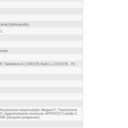
ante) [bibliografia]
),
oriale
P.; Santalena A.( 1892)76; Bailo L.( 1872)78 - 79
 Funzionario responsabile: Magani F.; Trascrizione
90); Aggiornamento-revisione: ARTPAST/ Cailotto C.
: NR (recupero pregresso);