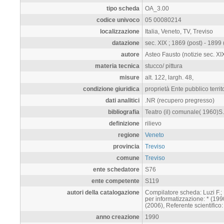
tipo scheda
OA_3.00
codice univoco
05 00080214
localizzazione
Italia, Veneto, TV, Treviso
datazione
sec. XIX ; 1869 (post) - 1899 (
autore
Asteo Fausto (notizie sec. XIX
materia tecnica
stucco/ pittura
misure
alt. 122, largh. 48,
condizione giuridica
proprietà Ente pubblico territ
dati analitici
.NR (recupero pregresso)
bibliografia
Teatro (il) comunale( 1960)S.
definizione
rilievo
regione
Veneto
provincia
Treviso
comune
Treviso
ente schedatore
S76
ente competente
S119
autori della catalogazione
Compilatore scheda: Luzi F.;
per informatizzazione: * (19
(2006), Referente scientifico
anno creazione
1990